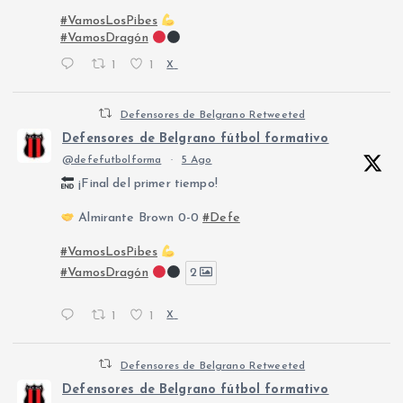
#VamosLosPibes
#VamosDragón
1
1
X
Defensores de Belgrano Retweeted
Defensores de Belgrano fútbol formativo
@defefutbolforma
·
5 Ago
¡Final del primer tiempo!
Almirante Brown 0-0
#Defe
#VamosLosPibes
#VamosDragón
2
1
1
X
Defensores de Belgrano Retweeted
Defensores de Belgrano fútbol formativo