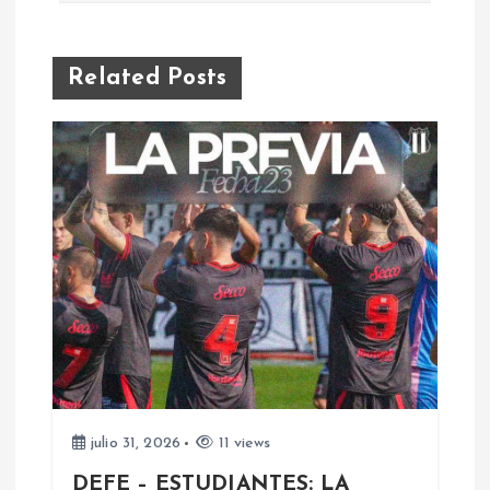
e
Related Posts
g
a
c
i
ó
n
d
julio 31, 2026
11 views
e
DEFE – ESTUDIANTES: LA