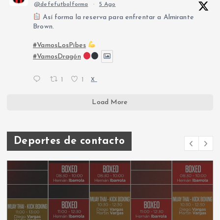
@defefutbolforma
·
5 Ago
Así forma la reserva para enfrentar a Almirante
Brown.
#VamosLosPibes
#VamosDragón
1
1
X
Load More
Deportes de contacto