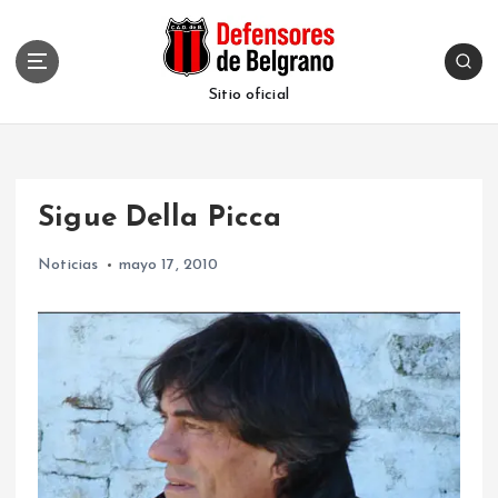
S
k
i
p
Sitio oficial
t
o
c
o
Sigue Della Picca
n
t
Noticias
mayo 17, 2010
e
n
t