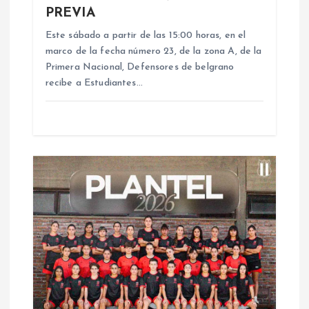
PREVIA
e
Este sábado a partir de las 15:00 horas, en el
n
marco de la fecha número 23, de la zona A, de la
Primera Nacional, Defensores de belgrano
recibe a Estudiantes…
t
r
a
d
a
s