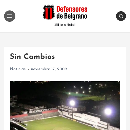
S
k
i
p
Sitio oficial
t
o
c
o
Sin Cambios
n
t
Noticias
noviembre 17, 2009
e
n
t