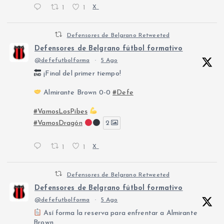
1
1
X
Defensores de Belgrano Retweeted
Defensores de Belgrano fútbol formativo
@defefutbolforma
·
5 Ago
¡Final del primer tiempo!
Almirante Brown 0-0
#Defe
#VamosLosPibes
#VamosDragón
2
1
1
X
Defensores de Belgrano Retweeted
Defensores de Belgrano fútbol formativo
@defefutbolforma
·
5 Ago
Así forma la reserva para enfrentar a Almirante
Brown.