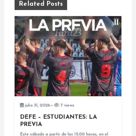
Related Posts
a
c
i
ó
n
d
e
julio 31, 2026
7 views
e
DEFE – ESTUDIANTES: LA
PREVIA
n
Este sábado a partir de las 15:00 horas, en el