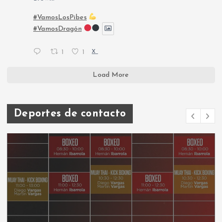
#VamosLosPibes
#VamosDragón
1
1
X
Load More
Deportes de contacto