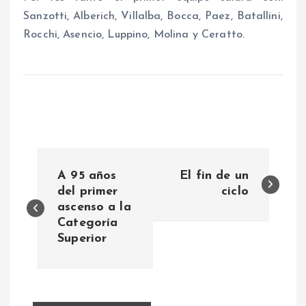
Sanzotti, Alberich, Villalba, Bocca, Paez, Batallini,
Rocchi, Asencio, Luppino, Molina y Ceratto.
N
A 95 años
El fin de un
a
del primer
ciclo
ascenso a la
Categoría
v
Superior
e
g