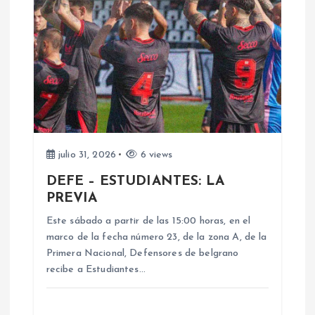
i
ó
n
d
e
julio 31, 2026
6 views
DEFE – ESTUDIANTES: LA
e
PREVIA
n
Este sábado a partir de las 15:00 horas, en el
marco de la fecha número 23, de la zona A, de la
Primera Nacional, Defensores de belgrano
t
recibe a Estudiantes…
r