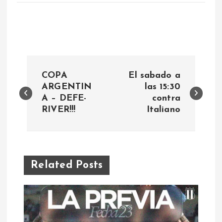
N
COPA
El sabado a
a
ARGENTIN
las 15:30
A – DEFE-
contra
RIVER!!!
Italiano
v
e
g
Related Posts
a
c