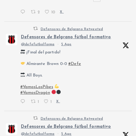
2
10
X
Defensores de Belgrano Retweeted
Defensores de Belgrano fútbol formativo
@defefutbolforma
·
5 Ago
¡Final del partido!
Almirante Brown 0-0
#Defe
All Boys.
#VamosLosPibes
#VamosDragón
1
1
X
Defensores de Belgrano Retweeted
Defensores de Belgrano fútbol formativo
@defefutbolforma
·
5 Ago