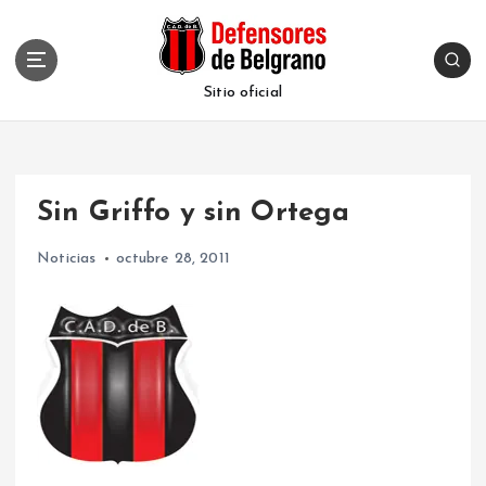
S
k
i
p
Sitio oficial
t
o
c
o
Sin Griffo y sin Ortega
n
t
Noticias
octubre 28, 2011
e
n
t