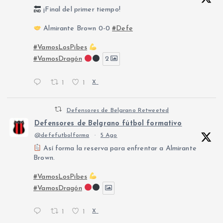
¡Final del primer tiempo!
Almirante Brown 0-0
#Defe
#VamosLosPibes
#VamosDragón
2
1
1
X
Defensores de Belgrano Retweeted
Defensores de Belgrano fútbol formativo
@defefutbolforma
·
5 Ago
Así forma la reserva para enfrentar a Almirante
Brown.
#VamosLosPibes
#VamosDragón
1
1
X