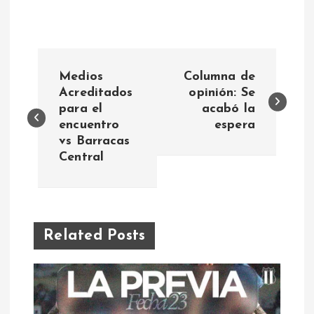
N
Medios
Columna de
a
Acreditados
opinión: Se
para el
acabó la
encuentro
espera
v
vs Barracas
Central
e
g
a
Related Posts
c
i