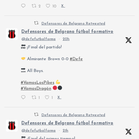
2
10
X
Defensores de Belgrano Retweeted
Defensores de Belgrano fútbol formativo
@defefutbolforma
·
20h
¡Final del partido!
Almirante Brown 0-0
#Defe
All Boys.
#VamosLosPibes
#VamosDragón
1
1
X
Defensores de Belgrano Retweeted
Defensores de Belgrano fútbol formativo
@defefutbolforma
·
21h
¡Final del primer tiempo!