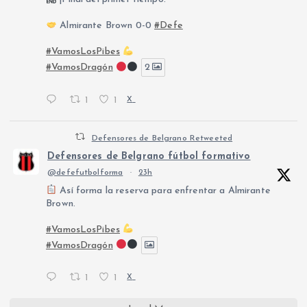
Almirante Brown 0-0
#Defe
#VamosLosPibes
#VamosDragón
2
1
1
X
Defensores de Belgrano Retweeted
Defensores de Belgrano fútbol formativo
@defefutbolforma
·
23h
Así forma la reserva para enfrentar a Almirante
Brown.
#VamosLosPibes
#VamosDragón
1
1
X