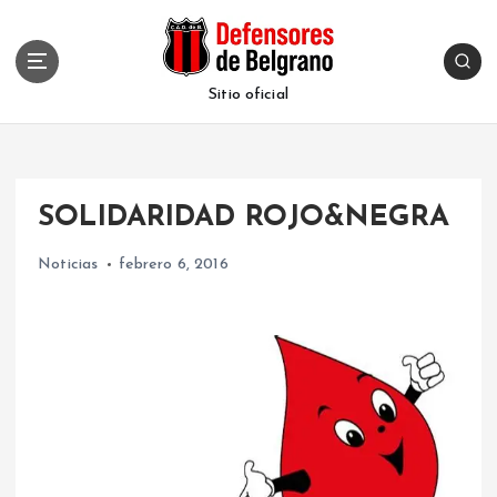
S
k
i
p
Sitio oficial
t
o
c
o
SOLIDARIDAD ROJO&NEGRA
n
t
Noticias
febrero 6, 2016
e
n
t