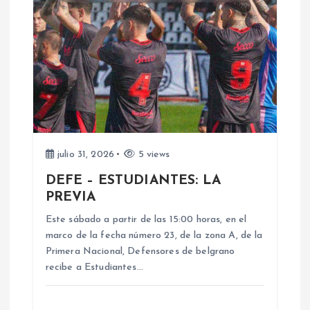
ó
n
d
e
e
julio 31, 2026
5 views
DEFE – ESTUDIANTES: LA
n
PREVIA
Este sábado a partir de las 15:00 horas, en el
t
marco de la fecha número 23, de la zona A, de la
Primera Nacional, Defensores de belgrano
r
recibe a Estudiantes…
a