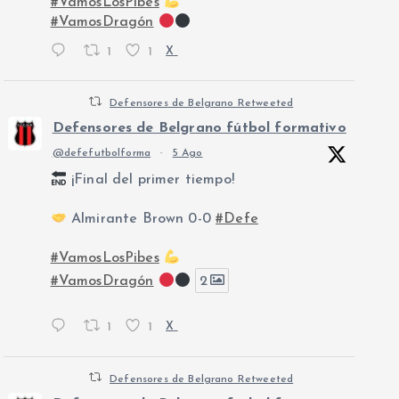
#VamosLosPibes
#VamosDragón
1
1
X
Defensores de Belgrano Retweeted
Defensores de Belgrano fútbol formativo
@defefutbolforma
·
5 Ago
¡Final del primer tiempo!
Almirante Brown 0-0
#Defe
#VamosLosPibes
#VamosDragón
2
1
1
X
Defensores de Belgrano Retweeted