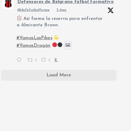
Defensores de Belgrano fútbol formativo
@defefutbolforma
·
5 Ago
Así forma la reserva para enfrentar
a Almirante Brown.
#VamosLosPibes
#VamosDragón
1
1
X
Load More