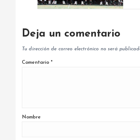
r
a
Deja un comentario
d
Tu dirección de correo electrónico no será publicad
a
Comentario
*
s
Nombre