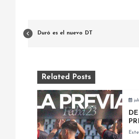
N
Duró es el nuevo DT
a
v
e
Related Posts
g
jul
a
DE
PR
c
Este