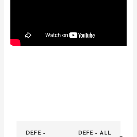
N
DEFE –
DEFE – ALL