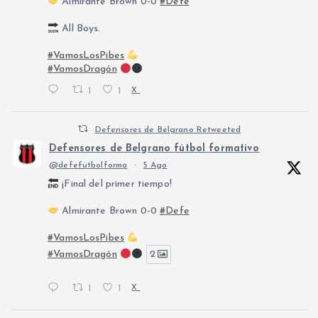
Almirante Brown 0-0
#Defe
All Boys.
#VamosLosPibes
#VamosDragón
1
1
X
Defensores de Belgrano Retweeted
Defensores de Belgrano fútbol formativo
@defefutbolforma
·
5 Ago
¡Final del primer tiempo!
Almirante Brown 0-0
#Defe
#VamosLosPibes
#VamosDragón
2
1
1
X