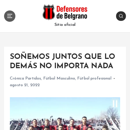
S
k
i
p
Sitio oficial
t
o
c
o
SOÑEMOS JUNTOS QUE LO
n
t
DEMÁS NO IMPORTA NADA
e
n
Crónica Partidos
,
Fútbol Masculino
,
Fútbol profesional
t
agosto 21, 2022