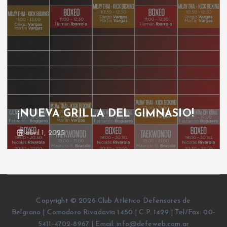
MNASIO!
GRILLA GIMNASIO
octubre 30, 2024
Copyright © 2026 Club Atlético Defensores de
Belgrano | Comodoro Rivadavia 1450 | C.P. 1429 | Tel/Fax: 00-
5411-4702-8967 | Email: info@defeweb.com.ar