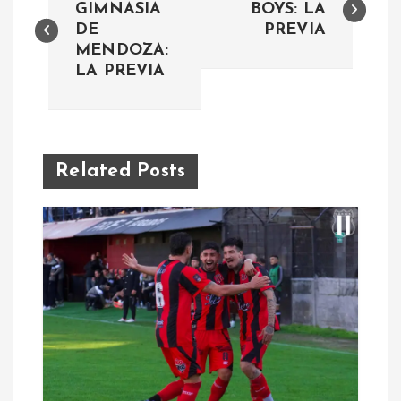
a
GIMNASIA
BOYS: LA
DE
PREVIA
MENDOZA:
v
LA PREVIA
e
g
Related Posts
a
c
i
ó
n