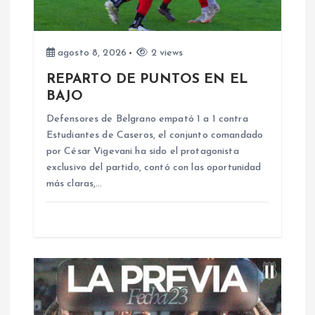
d
e
agosto 8, 2026
2 views
e
REPARTO DE PUNTOS EN EL
BAJO
n
Defensores de Belgrano empató 1 a 1 contra
Estudiantes de Caseros, el conjunto comandado
t
por César Vigevani ha sido el protagonista
exclusivo del partido, contó con las oportunidad
r
más claras,…
a
d
a