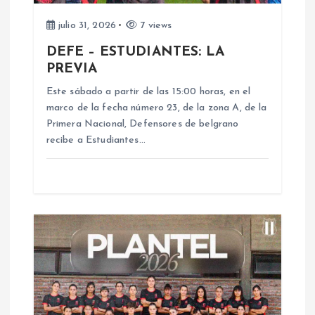
e
julio 31, 2026
7 views
n
DEFE – ESTUDIANTES: LA
PREVIA
t
Este sábado a partir de las 15:00 horas, en el
marco de la fecha número 23, de la zona A, de la
r
Primera Nacional, Defensores de belgrano
recibe a Estudiantes…
a
d
a
s