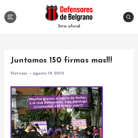
S
k
i
p
Sitio oficial
t
o
c
o
Juntamos 150 firmas mas!!!
n
t
Noticias
agosto 19, 2010
e
n
t