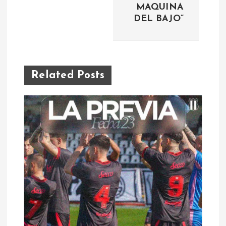
MAQUINA
e
DEL BAJO”
g
a
Related Posts
c
i
ó
n
d
e