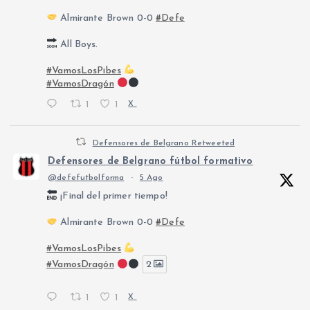
Almirante Brown 0-0
#Defe
All Boys.
#VamosLosPibes
#VamosDragón
1
1
X
Defensores de Belgrano Retweeted
Defensores de Belgrano fútbol formativo
@defefutbolforma
·
5 Ago
¡Final del primer tiempo!
Almirante Brown 0-0
#Defe
#VamosLosPibes
#VamosDragón
2
1
1
X