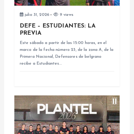
d
e
julio 31, 2026
9 views
DEFE – ESTUDIANTES: LA
e
PREVIA
n
Este sábado a partir de las 15:00 horas, en el
marco de la fecha número 23, de la zona A, de la
Primera Nacional, Defensores de belgrano
t
recibe a Estudiantes…
r
a
d
a