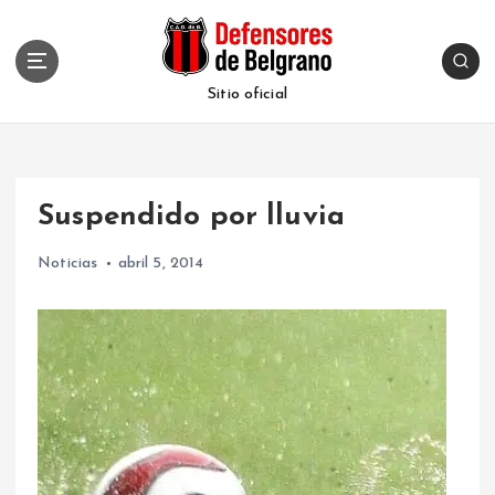
S
k
i
p
Sitio oficial
t
o
c
o
Suspendido por lluvia
n
t
Noticias
abril 5, 2014
e
n
t