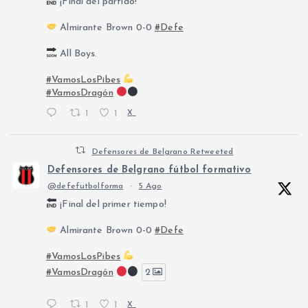
¡Final del partido!
Almirante Brown 0-0
#Defe
All Boys.
#VamosLosPibes
#VamosDragón
1
1
X
Defensores de Belgrano Retweeted
Defensores de Belgrano fútbol formativo
@defefutbolforma
·
5 Ago
¡Final del primer tiempo!
Almirante Brown 0-0
#Defe
#VamosLosPibes
#VamosDragón
2
1
1
X