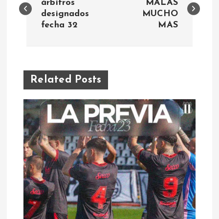
a
árbitros
MALAS
designados
MUCHO
fecha 32
MAS
v
e
g
Related Posts
a
c
i
ó
n