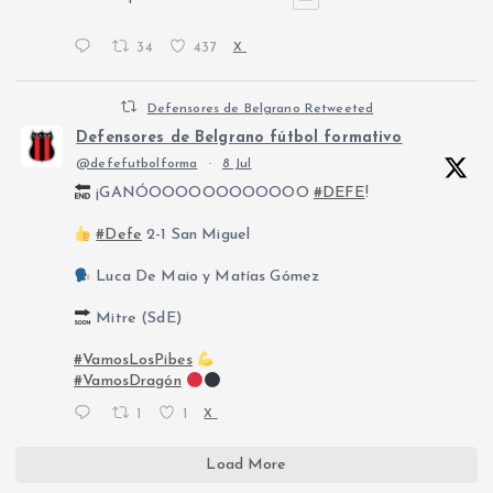
34
437
X
Defensores de Belgrano Retweeted
Defensores de Belgrano fútbol formativo
@defefutbolforma
·
8 Jul
¡GANÓOOOOOOOOOOOO
#DEFE
!
#Defe
2-1 San Miguel
Luca De Maio y Matías Gómez
Mitre (SdE)
#VamosLosPibes
#VamosDragón
1
1
X
Load More