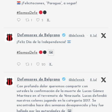
¡Felicitaciones, “Paragua”, a seguir!
#SomosDefe
1
5
X
Defensores de Belgrano
@defeweb
·
9 Jul
¡Feliz Día de la Independencia!
#SomosDefe
1
20
X
Defensores de Belgrano
@defeweb
·
8 Jul
Con profundo dolor queremos compartir con
ustedes la confirmación de la muerte de Lucas Gámez
Martínez en el terremoto de Venezuela. Lucas defendió
nuestros colores jugando en la categoría 2017. Se
encontraba hace dos semanas desaparecido y hoy fue
hallado por las autoridades de