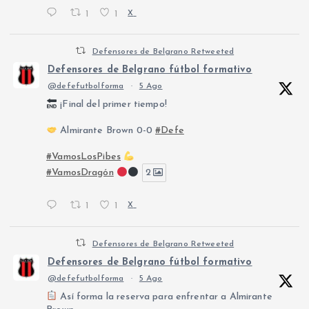
1
1
X
Defensores de Belgrano Retweeted
Defensores de Belgrano fútbol formativo
@defefutbolforma
·
5 Ago
¡Final del primer tiempo!
Almirante Brown 0-0
#Defe
#VamosLosPibes
#VamosDragón
2
1
1
X
Defensores de Belgrano Retweeted
Defensores de Belgrano fútbol formativo
@defefutbolforma
·
5 Ago
Así forma la reserva para enfrentar a Almirante