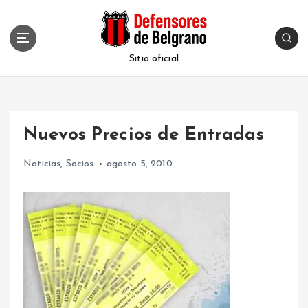
S
k
i
p
Sitio oficial
t
o
c
o
Nuevos Precios de Entradas
n
t
Noticias
,
Socios
agosto 5, 2010
e
n
t