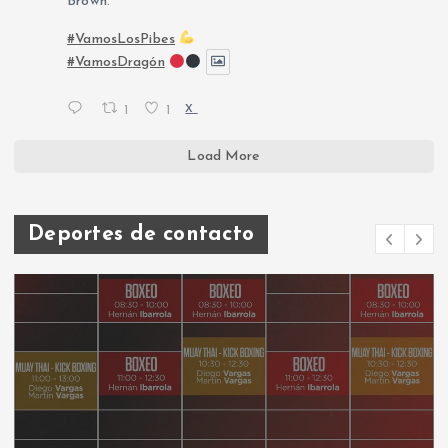
Brown.
#VamosLosPibes
#VamosDragón
1
1
X
Load More
Deportes de contacto