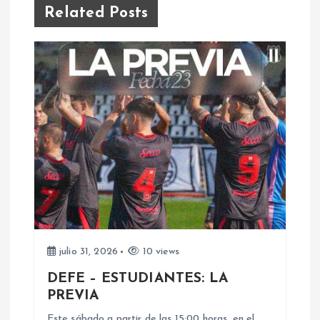
g
Related Posts
a
c
i
ó
n
d
e
julio 31, 2026
10 views
DEFE – ESTUDIANTES: LA
e
PREVIA
Este sábado a partir de las 15:00 horas, en el