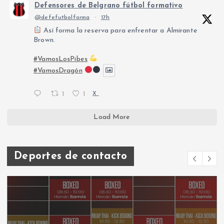
Defensores de Belgrano fútbol formativo
@defefutbolforma
·
17h
Así forma la reserva para enfrentar a Almirante
Brown.
#VamosLosPibes
#VamosDragón
1
1
X
Load More
Deportes de contacto