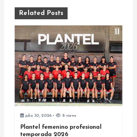
g
Related Posts
a
c
i
ó
n
d
e
julio 30, 2026
8 views
Plantel femenino profesional
e
temporada 2026