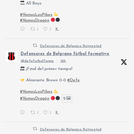
All Boys.
#VamosLosPibes
#VamosDragón
1
1
X
Defensores de Belgrano Retweeted
Defensores de Belgrano fútbol formativo
@defefutbolforma
·
16h
¡Final del primer tiempo!
Almirante Brown 0-0
#Defe
#VamosLosPibes
#VamosDragón
2
1
1
X
Defensores de Belgrano Retweeted