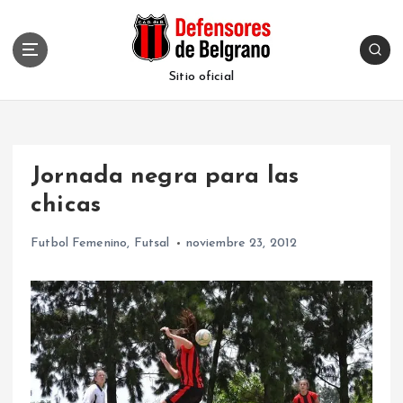
S
k
i
p
Sitio oficial
t
o
c
o
Jornada negra para las
n
t
chicas
e
n
Futbol Femenino
,
Futsal
noviembre 23, 2012
t