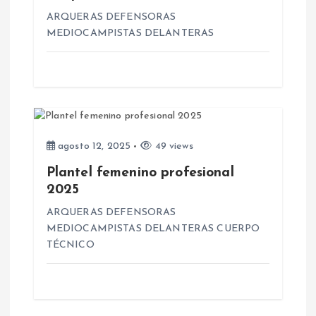
n
ARQUERAS DEFENSORAS
MEDIOCAMPISTAS DELANTERAS
t
r
a
agosto 12, 2025
49 views
d
Plantel femenino profesional
2025
a
ARQUERAS DEFENSORAS
s
MEDIOCAMPISTAS DELANTERAS CUERPO
TÉCNICO