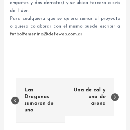
empates y dos derrotas) y se ubica tercero a seis
del líder.
Para cualquiera que se quiera sumar al proyecto
o quiera colaborar con el mismo puede escribir a
futbolfemenino@defeweb.com.ar
N
Las
Una de cal y
a
Dragonas
una de
sumaron de
arena
uno
v
e