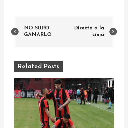
N
NO SUPO
Directo a la
a
GANARLO
cima
v
e
Related Posts
g
a
c
i