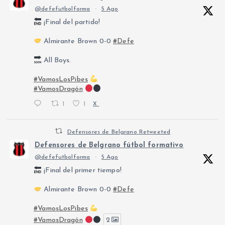
@defefutbolforma
·
5 Ago
¡Final del partido!
Almirante Brown 0-0
#Defe
All Boys.
#VamosLosPibes
#VamosDragón
1
1
X
Defensores de Belgrano Retweeted
Defensores de Belgrano fútbol formativo
@defefutbolforma
·
5 Ago
¡Final del primer tiempo!
Almirante Brown 0-0
#Defe
#VamosLosPibes
#VamosDragón
2