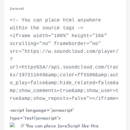
{source}
<!– You can place html anywhere
within the source tags –>
<iframe width=”100%” height=”166″
scrolling=”no” frameborder=”no”
src=”https://w.soundcloud.com/player/
?
url=https%3A//api.soundcloud.com/trac
ks/197211840&amp;color=ff5500&amp;aut
o_play=false&amp;hide_related=false&a
mp;show_comments=true&amp;show_user=t
rue&amp;show_reposts=false”></iframe>
<script language=”javascript”
type=”text/javascript”>
// You can place JavaScript like this