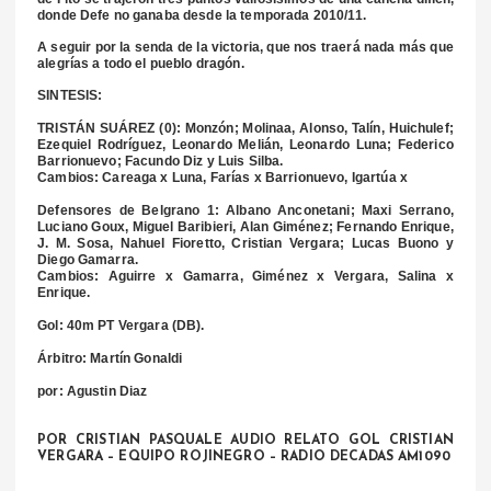
donde Defe no ganaba desde la temporada 2010/11.
A seguir por la senda de la victoria, que nos traerá nada más que
alegrías a todo el pueblo dragón.
SINTESIS:
TRISTÁN SUÁREZ (0): Monzón; Molinaa, Alonso, Talín, Huichulef;
Ezequiel Rodríguez, Leonardo Melián, Leonardo Luna; Federico
Barrionuevo; Facundo Diz y Luis Silba.
Cambios: Careaga x Luna, Farías x Barrionuevo, Igartúa x
Defensores de Belgrano 1: Albano Anconetani; Maxi Serrano,
Luciano Goux, Miguel Baribieri, Alan Giménez; Fernando Enrique,
J. M. Sosa, Nahuel Fioretto, Cristian Vergara; Lucas Buono y
Diego Gamarra.
Cambios: Aguirre x Gamarra, Giménez x Vergara, Salina x
Enrique.
Gol: 40m PT Vergara (DB).
Árbitro: Martín Gonaldi
por: Agustin Diaz
POR CRISTIAN PASQUALE AUDIO RELATO GOL CRISTIAN
VERGARA – EQUIPO ROJINEGRO – RADIO DECADAS AM1090