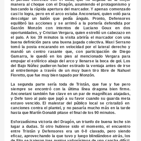
manera al choque con el Dragón, asumiendo el protagonismo y
buscando la rápida apertura del marcador. Y apenas comenzado
casi lo logra, pero en el arco estaba Anconetani, quien voló para
descolgar un balón que pedía ángulo. Pronto, Defensores
equilibró las acciones y se arrimó a la portería defendida por
Gastón Monzón con intentos de Luciano Goux en dos
oportunidades, y Cristian Vergara, quien estrelló un cabezazo en
el palo. A los 39 minutos la visita abriría el marcador con una
buena definición para una buena jugada colectiva. Maxi Serrano
tomó la posta encarando en velocidad por el lateral derecho y
mandó un centro rasante que, con participación de Diego
Gamarra, le quedó en los pies al mencionado Vergara para
empujar el esférico abajo del arco y llenarse la boca de gol. Los
del Bajo Núñez pudieron haber estirado la ventaja antes de irse
al entretiempo a través de un muy buen tiro libre de Nahuel
Fioretto, que fue muy bien tapado por Monzón.
La segunda parte sería toda de Tristán, que fue y fue pero
siempre se encontró con la última línea dragona bien firme.
Anconetani también fue clave en un par de magníficas atajadas,
y Defe tuvo al palo que jugó a su favor cuando su
guarda meta
estuvo vencido. El malestar del público local se cristalizó en
canciones contra el plantel, y no pasaría mucho más en la tarde
hasta que Martín Gonaldi pitase el final de los 90 minutos.
Esforzadísima victoria del Dragón, un triunfo de buena leche sin
lugar a dudas. Si otro hubiese sido el momento, el encuentro
entre Tristán y Defensores era un 0-0 clavado, pero siendo
eficaz, aprovechando la que tuvo y luego
blindándose
atrás, los
de Fito se trajeron tres puntos valiosísimos de una cancha difícil,