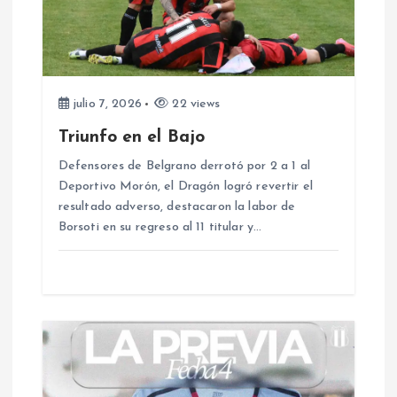
ó
n
d
julio 7, 2026
22 views
Triunfo en el Bajo
e
Defensores de Belgrano derrotó por 2 a 1 al
e
Deportivo Morón, el Dragón logró revertir el
resultado adverso, destacaron la labor de
Borsoti en su regreso al 11 titular y…
n
t
r
a