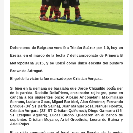
Defensores de Belgrano venció a Tristán Suárez por 1-0, hoy en
Ezeiza, en el marco de la fecha 7 del campeonato de Primera B
Metropolitana 2015, y se ubicó como único escolta del puntero
Brown de Adrogué.
El gol de la victoria fue marcado por Cristian Vergara.
Si bien en la semana se barajaba que Jorge Chiquilito podía ser
de la partida, Rodolfo DellaPicca, entrenador rojinegro, puso en
cancha a los siguientes once: Albano Anconetani; Maximiliano
Serrano, Luciano Goux, Miguel Barbieri, Alan Giménez; Fernando
Enrique (34´ ST Darío Salina), Juan Manuel Sosa, Nahuel Fioretto,
Cristian Vergara (23´ ST Cristian Quiñonez); Diego Gamarra (15´
ST Ezequiel Aguirre), Lucas Buono. Quedaron en el banco de
suplentes Cristian Moyano, Ariel Groothuis, Leonardo Baima y
Ariel Rojas.
El partido comenzó con el local, que no llegaba de la mejor