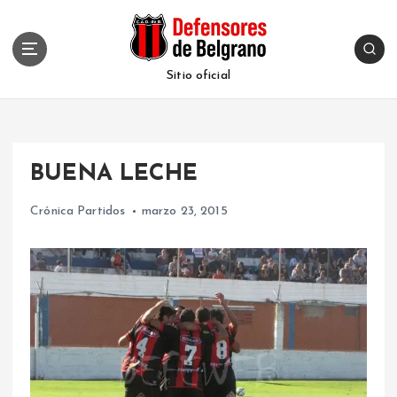
S
k
i
p
Sitio oficial
t
o
c
o
BUENA LECHE
n
t
Crónica Partidos
marzo 23, 2015
e
n
t