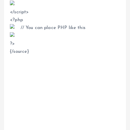
</script>
<?php
// You can place PHP like this
?>
{/source}