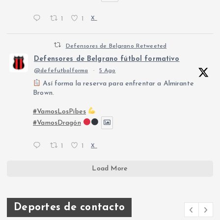
1
1
X
Defensores de Belgrano Retweeted
Defensores de Belgrano fútbol formativo
@defefutbolforma
·
5 Ago
Así forma la reserva para enfrentar a Almirante
Brown.
#VamosLosPibes
#VamosDragón
1
1
X
Load More
Deportes de contacto