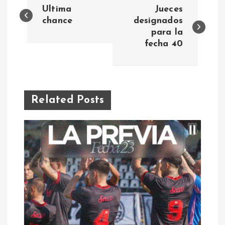
N
Ultima
Jueces
a
chance
designados
para la
fecha 40
v
e
g
Related Posts
a
c
i
ó
n