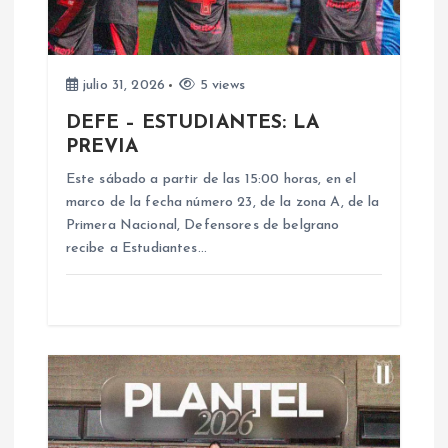
d
e
julio 31, 2026
5 views
DEFE – ESTUDIANTES: LA
e
PREVIA
n
Este sábado a partir de las 15:00 horas, en el
marco de la fecha número 23, de la zona A, de la
Primera Nacional, Defensores de belgrano
t
recibe a Estudiantes…
r
a
d
a