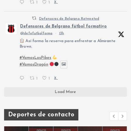
1
1
X
Defensores de Belgrano Retweeted
Defensores de Belgrano fútbol formativo
@defefutbolforma
·
13h
Así forma la reserva para enfrentar a Almirante
Brown.
#VamosLosPibes
#VamosDragón
1
1
X
Load More
Deportes de contacto