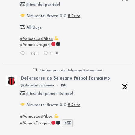
¡Final del partido!
Almirante Brown 0-0
#Defe
All Boys.
#VamosLosPibes
#VamosDragón
1
1
X
Defensores de Belgrano Retweeted
Defensores de Belgrano fútbol formativo
@defefutbolforma
·
12h
¡Final del primer tiempo!
Almirante Brown 0-0
#Defe
#VamosLosPibes
#VamosDragón
2