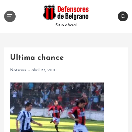
S
k
i
p
Sitio oficial
t
o
c
o
Ultima chance
n
t
Noticias
abril 23, 2010
e
n
t