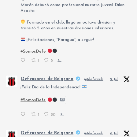
Morón debutó como profesional nuestro juvenil Dilan
Acosta.
Formado en el club, llegó en octava división y
transitó 5 años en nuestras divisiones inferiores.
¡Felicitaciones, “Paragua”, a seguir!
#SomosDefe
1
5
X
Defensores de Belgrano
@defeweb
·
9 Jul
¡Feliz Día de la Independencia!
#SomosDefe
1
20
X
Defensores de Belgrano
@defeweb
·
8 Jul