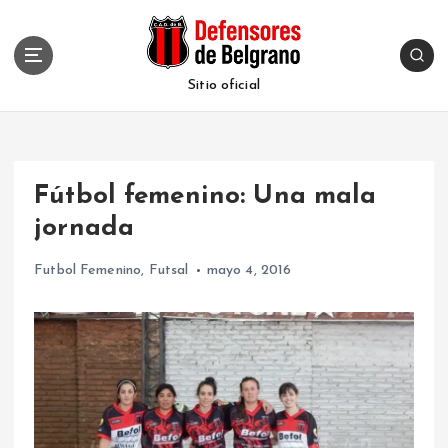
S
k
i
p
Sitio oficial
t
o
c
o
Fútbol femenino: Una mala
n
t
jornada
e
n
Futbol Femenino
,
Futsal
mayo 4, 2016
t