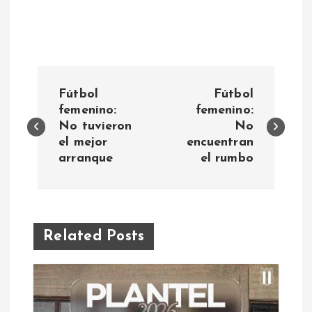
N
Fútbol
Fútbol
a
femenino:
femenino:
No tuvieron
No
el mejor
encuentran
v
arranque
el rumbo
e
g
Related Posts
a
c