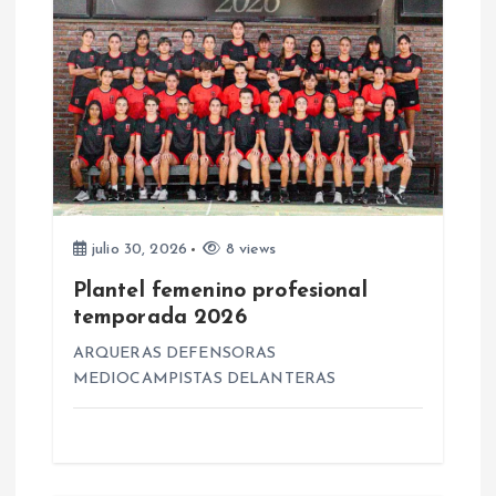
i
ó
n
d
e
julio 30, 2026
8 views
e
Plantel femenino profesional
temporada 2026
n
ARQUERAS DEFENSORAS
MEDIOCAMPISTAS DELANTERAS
t
r