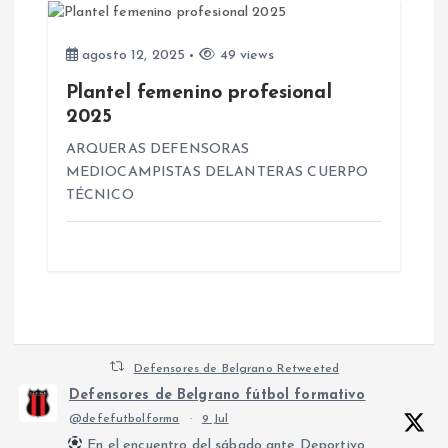
a
d
agosto 12, 2025
49 views
Plantel femenino profesional
a
2025
s
ARQUERAS DEFENSORAS
MEDIOCAMPISTAS DELANTERAS CUERPO
TÉCNICO
Defensores de Belgrano Retweeted
Defensores de Belgrano fútbol formativo
@defefutbolforma
·
9 Jul
En el encuentro del sábado ante Deportivo