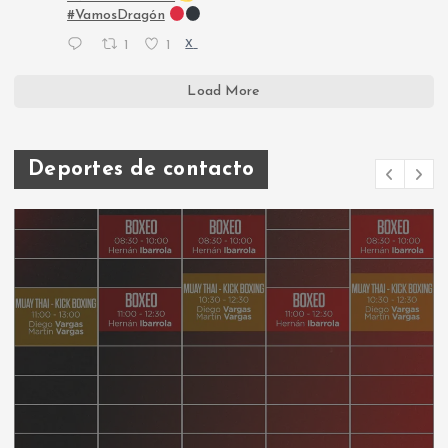
#VamosDragón
1
1
X
Load More
Deportes de contacto