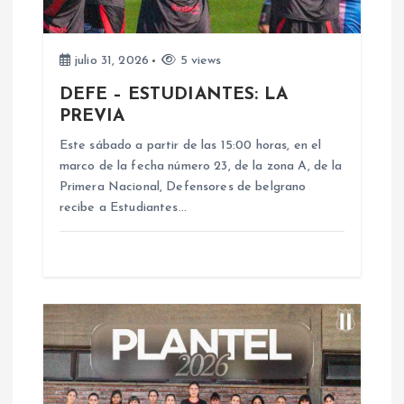
e
e
julio 31, 2026
5 views
n
DEFE – ESTUDIANTES: LA
PREVIA
t
Este sábado a partir de las 15:00 horas, en el
marco de la fecha número 23, de la zona A, de la
r
Primera Nacional, Defensores de belgrano
recibe a Estudiantes…
a
d
a
s