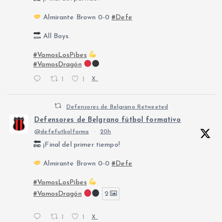
Almirante Brown 0-0
#Defe
All Boys.
#VamosLosPibes
#VamosDragón
1
1
X
Defensores de Belgrano Retweeted
Defensores de Belgrano fútbol formativo
@defefutbolforma
·
20h
¡Final del primer tiempo!
Almirante Brown 0-0
#Defe
#VamosLosPibes
#VamosDragón
2
1
1
X