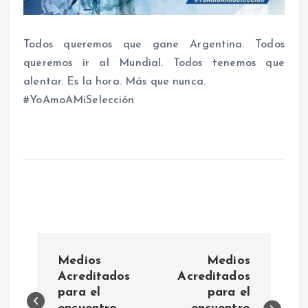
Todos queremos que gane Argentina. Todos
queremos ir al Mundial. Todos tenemos que
alentar. Es la hora. Más que nunca.
#YoAmoAMiSelección
N
Medios
Medios
a
Acreditados
Acreditados
para el
para el