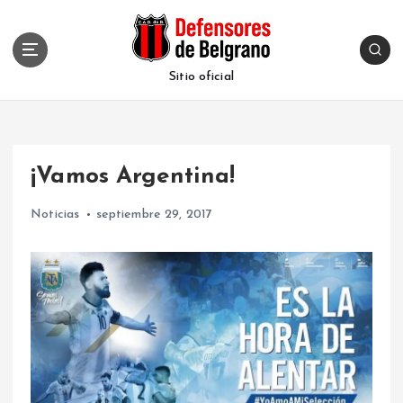
S
k
i
p
Sitio oficial
t
o
c
o
¡Vamos Argentina!
n
t
Noticias
septiembre 29, 2017
e
n
t