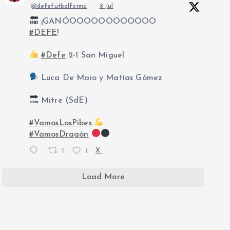
@defefutbolforma
·
8 Jul
¡GANÓOOOOOOOOOOOO
#DEFE
!
#Defe
2-1 San Miguel
Luca De Maio y Matías Gómez
Mitre (SdE)
#VamosLosPibes
#VamosDragón
1
1
X
Load More