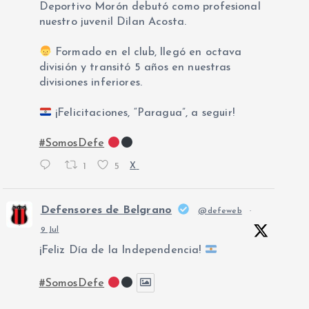
Deportivo Morón debutó como profesional
nuestro juvenil Dilan Acosta.
Formado en el club, llegó en octava
división y transitó 5 años en nuestras
divisiones inferiores.
¡Felicitaciones, “Paragua”, a seguir!
#SomosDefe
1
5
X
Defensores de Belgrano
@defeweb
·
9 Jul
¡Feliz Día de la Independencia!
#SomosDefe