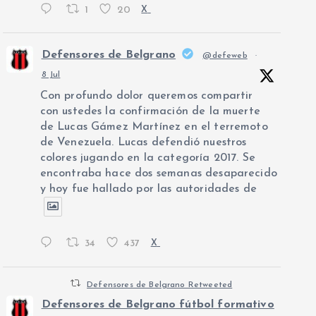
1
20
X
Defensores de Belgrano
@defeweb
·
8 Jul
Con profundo dolor queremos compartir
con ustedes la confirmación de la muerte
de Lucas Gámez Martínez en el terremoto
de Venezuela. Lucas defendió nuestros
colores jugando en la categoría 2017. Se
encontraba hace dos semanas desaparecido
y hoy fue hallado por las autoridades de
34
437
X
Defensores de Belgrano Retweeted
Defensores de Belgrano fútbol formativo