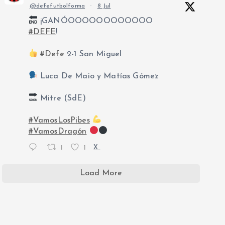
@defefutbolforma
·
8 Jul
¡GANÓOOOOOOOOOOOO
#DEFE
!
#Defe
2-1 San Miguel
Luca De Maio y Matías Gómez
Mitre (SdE)
#VamosLosPibes
#VamosDragón
1
1
X
Load More