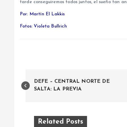
tarde conseguiremos todos juntos, el sueño tan an
Por: Martín El Lakkis
Fotos: Violeta Bullrich
N
DEFE – CENTRAL NORTE DE
a
SALTA: LA PREVIA
v
e
Related Posts