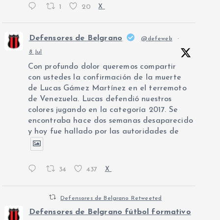
1
20
X
Defensores de Belgrano
@defeweb
·
8 Jul
Con profundo dolor queremos compartir
con ustedes la confirmación de la muerte
de Lucas Gámez Martínez en el terremoto
de Venezuela. Lucas defendió nuestros
colores jugando en la categoría 2017. Se
encontraba hace dos semanas desaparecido
y hoy fue hallado por las autoridades de
34
437
X
Defensores de Belgrano Retweeted
Defensores de Belgrano fútbol formativo