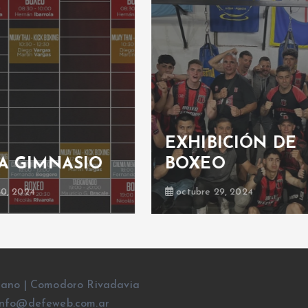
BICIÓN DE
Boxeo: velada
EO
boxística
e 29, 2024
junio 23, 2019
rano | Comodoro Rivadavia
l: info@defeweb.com.ar