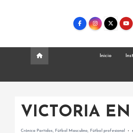
S
k
i
p
t
o
c
Inicio
Ins
o
n
t
e
n
t
VICTORIA EN
Crónica Partidos
,
Fútbol Masculino
,
Fútbol profesional