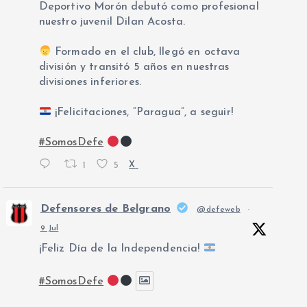
Deportivo Morón debutó como profesional
nuestro juvenil Dilan Acosta.
Formado en el club, llegó en octava
división y transitó 5 años en nuestras
divisiones inferiores.
¡Felicitaciones, “Paragua”, a seguir!
#SomosDefe
1
5
X
Defensores de Belgrano
@defeweb
·
9 Jul
¡Feliz Día de la Independencia!
#SomosDefe