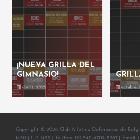
L
EXHI
GRILLA GIMNASIO
BOX
octubre 30, 2024
octubr
Copyright © 2026 Club Atlético Defensores de Belg
1450 | C.P. 1429 | Tel/Fax: 00-5411-4702-8967 | Emai