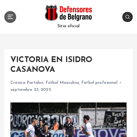
S
k
i
p
Sitio oficial
t
o
c
o
VICTORIA EN ISIDRO
n
t
CASANOVA
e
n
Crónica Partidos
,
Fútbol Masculino
,
Fútbol profesional
t
septiembre 23, 2025