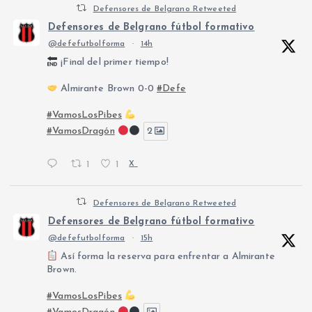
Defensores de Belgrano Retweeted
Defensores de Belgrano fútbol formativo
@defefutbolforma
·
14h
¡Final del primer tiempo!
Almirante Brown 0-0
#Defe
#VamosLosPibes
#VamosDragón
2
1
1
X
Defensores de Belgrano Retweeted
Defensores de Belgrano fútbol formativo
@defefutbolforma
·
15h
Así forma la reserva para enfrentar a Almirante
Brown.
#VamosLosPibes