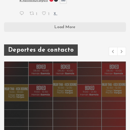
#VamosDragón
1
1
X
Load More
Deportes de contacto