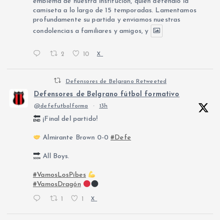
emblema de nuestra institución, quien defendió la
camiseta a lo largo de 15 temporadas. Lamentamos
profundamente su partida y enviamos nuestras
condolencias a familiares y amigos, y
2
10
X
Defensores de Belgrano Retweeted
Defensores de Belgrano fútbol formativo
@defefutbolforma
·
13h
¡Final del partido!
Almirante Brown 0-0
#Defe
All Boys.
#VamosLosPibes
#VamosDragón
1
1
X