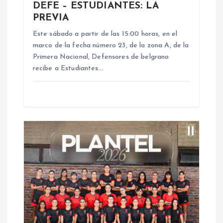
e
DEFE – ESTUDIANTES: LA
PREVIA
n
Este sábado a partir de las 15:00 horas, en el
marco de la fecha número 23, de la zona A, de la
t
Primera Nacional, Defensores de belgrano
recibe a Estudiantes…
r
a
d
a
s