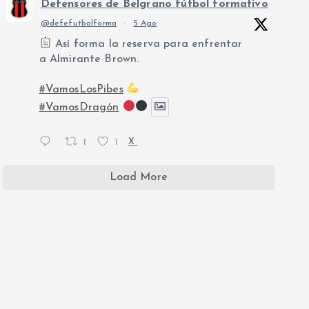
Defensores de Belgrano fútbol formativo
@defefutbolforma
·
5 Ago
Así forma la reserva para enfrentar
a Almirante Brown.
#VamosLosPibes
#VamosDragón
1
1
X
Load More