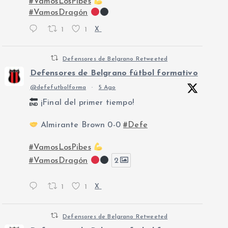
#VamosLosPibes
#VamosDragón
1
1
X
Defensores de Belgrano Retweeted
Defensores de Belgrano fútbol formativo
@defefutbolforma
·
5 Ago
¡Final del primer tiempo!
Almirante Brown 0-0
#Defe
#VamosLosPibes
#VamosDragón
2
1
1
X
Defensores de Belgrano Retweeted