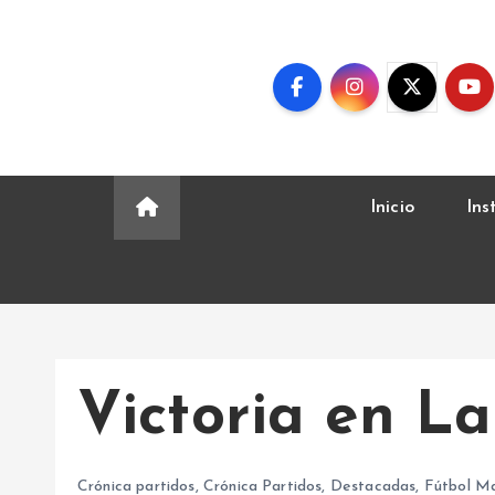
S
k
i
p
t
o
c
Inicio
Ins
o
n
t
e
n
t
Victoria en L
Crónica partidos
,
Crónica Partidos
,
Destacadas
,
Fútbol Ma