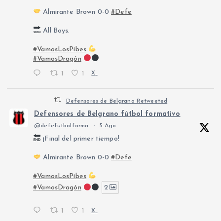
Almirante Brown 0-0
#Defe
All Boys.
#VamosLosPibes
#VamosDragón
1
1
X
Defensores de Belgrano Retweeted
Defensores de Belgrano fútbol formativo
@defefutbolforma
·
5 Ago
¡Final del primer tiempo!
Almirante Brown 0-0
#Defe
#VamosLosPibes
#VamosDragón
2
1
1
X