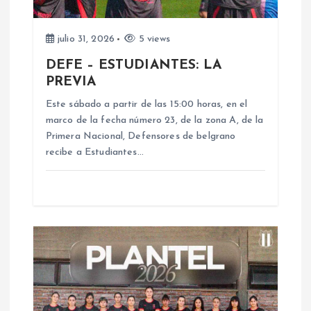
d
e
julio 31, 2026
5 views
DEFE – ESTUDIANTES: LA
e
PREVIA
n
Este sábado a partir de las 15:00 horas, en el
marco de la fecha número 23, de la zona A, de la
Primera Nacional, Defensores de belgrano
t
recibe a Estudiantes…
r
a
d
a