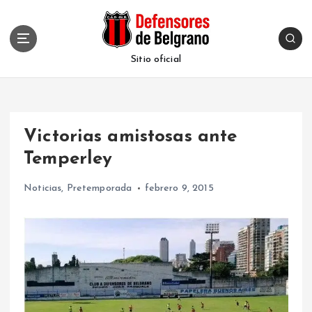
S
k
i
p
Sitio oficial
t
o
c
o
Victorias amistosas ante
n
t
Temperley
e
n
Noticias
,
Pretemporada
febrero 9, 2015
t