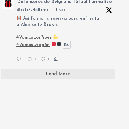
Defensores de Belgrano fútbol formativo
@defefutbolforma
·
5 Ago
Así forma la reserva para enfrentar
a Almirante Brown.
#VamosLosPibes
#VamosDragón
1
1
X
Load More