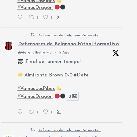
#VamosLosPibes
#VamosDragón
1
1
X
Defensores de Belgrano Retweeted
Defensores de Belgrano fútbol formativo
@defefutbolforma
·
5 Ago
¡Final del primer tiempo!
Almirante Brown 0-0
#Defe
#VamosLosPibes
#VamosDragón
2
1
1
X
Defensores de Belgrano Retweeted