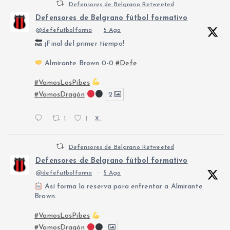
Defensores de Belgrano Retweeted
Defensores de Belgrano fútbol formativo
@defefutbolforma
·
5 Ago
¡Final del primer tiempo!
Almirante Brown 0-0
#Defe
#VamosLosPibes
#VamosDragón
2
1
1
X
Defensores de Belgrano Retweeted
Defensores de Belgrano fútbol formativo
@defefutbolforma
·
5 Ago
Así forma la reserva para enfrentar a Almirante
Brown.
#VamosLosPibes
#VamosDragón