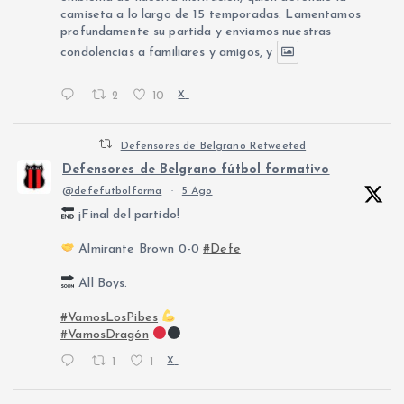
camiseta a lo largo de 15 temporadas. Lamentamos
profundamente su partida y enviamos nuestras
condolencias a familiares y amigos, y
2
10
X
Defensores de Belgrano Retweeted
Defensores de Belgrano fútbol formativo
@defefutbolforma
·
5 Ago
¡Final del partido!
Almirante Brown 0-0
#Defe
All Boys.
#VamosLosPibes
#VamosDragón
1
1
X