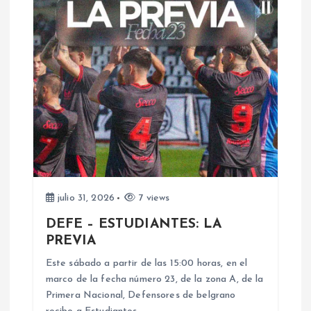
c
i
ó
n
d
e
julio 31, 2026
7 views
e
DEFE – ESTUDIANTES: LA
PREVIA
n
Este sábado a partir de las 15:00 horas, en el
marco de la fecha número 23, de la zona A, de la
t
Primera Nacional, Defensores de belgrano