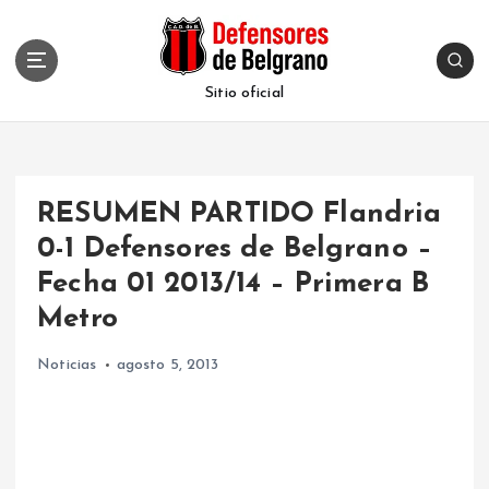
S
k
i
p
Sitio oficial
t
o
c
o
RESUMEN PARTIDO Flandria
n
t
0-1 Defensores de Belgrano –
e
Fecha 01 2013/14 – Primera B
n
t
Metro
Noticias
agosto 5, 2013