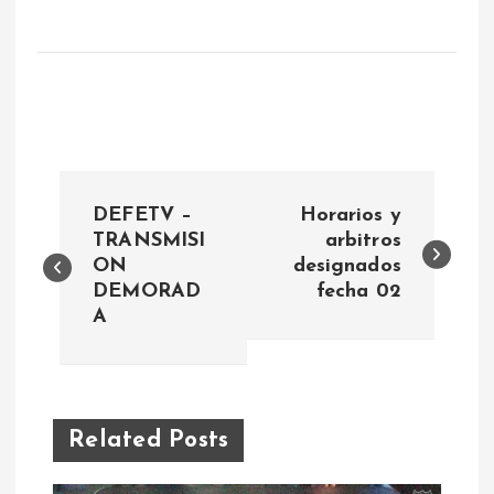
N
DEFETV –
Horarios y
a
TRANSMISI
arbitros
ON
designados
DEMORAD
fecha 02
v
A
e
g
Related Posts
a