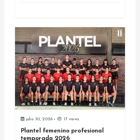
a
d
a
s
julio 30, 2026
17 views
Plantel femenino profesional
temporada 2026