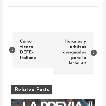
N
Como
Horarios y
a
vienen
arbitros
DEFE-
designados
Italiano
para la
v
fecha 42
e
g
Related Posts
a