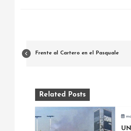
N
Frente al Cartero en el Pasquale
a
v
e
Related Posts
g
ma
a
UN