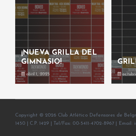
¡NUEVA GRILLA DEL
GIMNASIO!
GRIL
abril 1, 2025
octubr
Copyright © 2026 Club Atlético Defensores de Belg
1450 | C.P. 1429 | Tel/Fax: 00-5411-4702-8967 | Emai