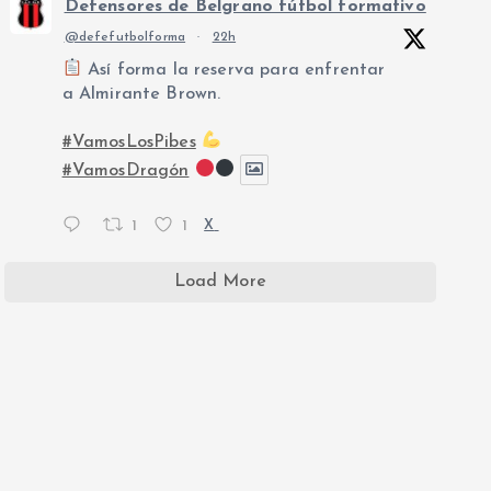
Defensores de Belgrano fútbol formativo
@defefutbolforma
·
22h
Así forma la reserva para enfrentar
a Almirante Brown.
#VamosLosPibes
#VamosDragón
1
1
X
Load More