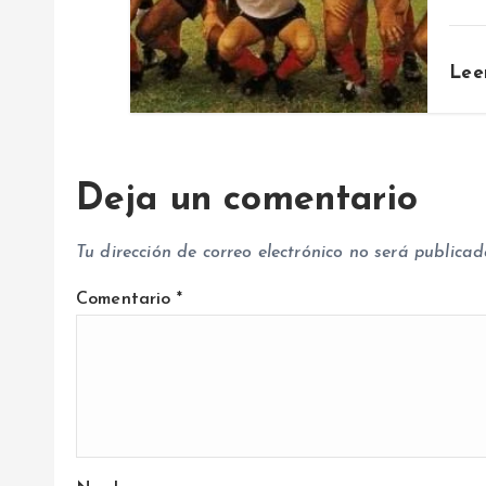
t
Lee
r
a
Deja un comentario
d
Tu dirección de correo electrónico no será publicad
a
Comentario
*
s