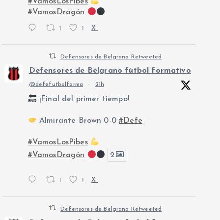
#VamosLosPibes
#VamosDragón
1
1
X
Defensores de Belgrano Retweeted
Defensores de Belgrano fútbol formativo
@defefutbolforma
·
21h
¡Final del primer tiempo!
Almirante Brown 0-0
#Defe
#VamosLosPibes
#VamosDragón
2
1
1
X
Defensores de Belgrano Retweeted