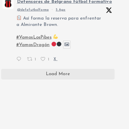
Defensores de Belgrano fútbol formativo
@defefutbolforma
·
5 Ago
Así forma la reserva para enfrentar
a Almirante Brown.
#VamosLosPibes
#VamosDragón
1
1
X
Load More