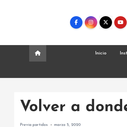
S
k
i
p
t
o
c
Inicio
Ins
o
n
t
e
n
t
Volver a dond
Previa partidos
marzo 5, 2020