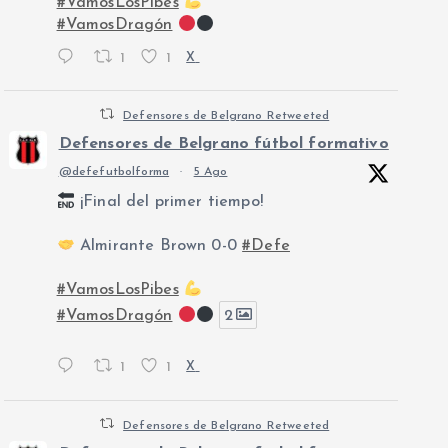
#VamosLosPibes
#VamosDragón
1
1
X
Defensores de Belgrano Retweeted
Defensores de Belgrano fútbol formativo
@defefutbolforma
·
5 Ago
¡Final del primer tiempo!
Almirante Brown 0-0
#Defe
#VamosLosPibes
#VamosDragón
2
1
1
X
Defensores de Belgrano Retweeted