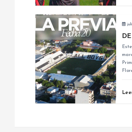
n
d
jul
e
DE
Este
e
marc
Prim
n
Flor
t
Lee
r
a