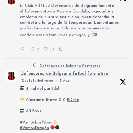
El Club Atlético Defensores de Belgrano lamenta
el fallecimiento de Vicente Giardullo, exjugador y
emblema de nuestra institución, quien defendió la
camiseta a lo largo de 15 temporadas. Lamentamos
profundamente su partida y enviamos nuestras
condolencias a familiares y amigos, y
2
10
X
Defensores de Belgrano Retweeted
Defensores de Belgrano fútbol formativo
@defefutbolforma
·
5 Ago
¡Final del partido!
Almirante Brown 0-0
#Defe
All Boys.
#VamosLosPibes
#VamosDragón