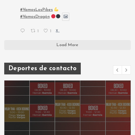
#VamosLosPibes
#VamosDragón
1
1
X
Load More
Deportes de contacto