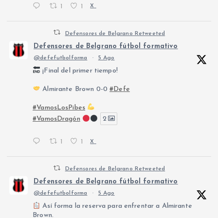
1
1
X
Defensores de Belgrano Retweeted
Defensores de Belgrano fútbol formativo
@defefutbolforma
·
5 Ago
¡Final del primer tiempo!
Almirante Brown 0-0
#Defe
#VamosLosPibes
#VamosDragón
2
1
1
X
Defensores de Belgrano Retweeted
Defensores de Belgrano fútbol formativo
@defefutbolforma
·
5 Ago
Así forma la reserva para enfrentar a Almirante
Brown.