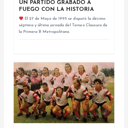
UN PARTIDO GRABADO A
d
FUEGO CON LA HISTORIA
El 27 de Mayo de 1995 se disputó la décimo
e
séptima y última jornada del Torneo Clausura de
la Primera B Metropolitana.
e
n
t
r
a
d
a