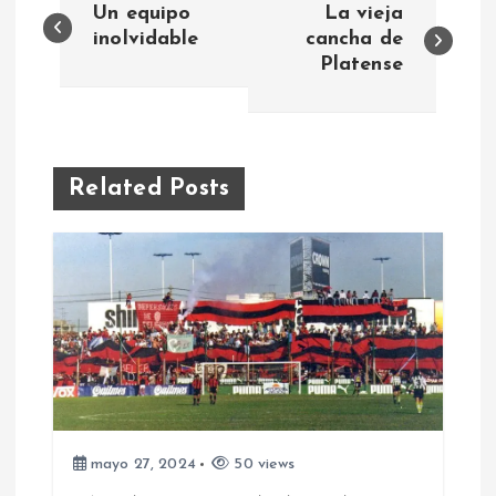
Un equipo
La vieja
a
inolvidable
cancha de
Platense
v
e
Related Posts
g
a
c
i
ó
mayo 27, 2024
50 views
n