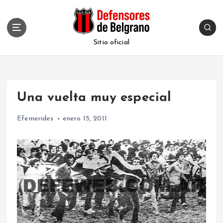
S
k
i
p
Sitio oficial
t
o
c
o
Una vuelta muy especial
n
t
Efemerides
enero 15, 2011
e
n
t