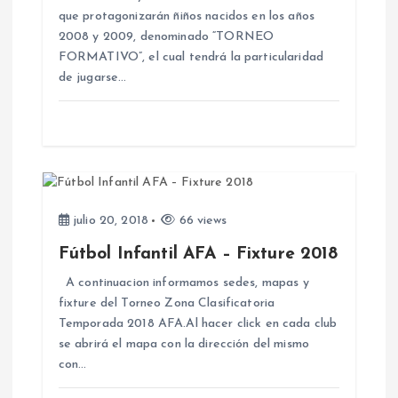
n
que protagonizarán ñiños nacidos en los años
2008 y 2009, denominado “TORNEO
FORMATIVO”, el cual tendrá la particularidad
t
de jugarse…
r
a
d
julio 20, 2018
66 views
a
Fútbol Infantil AFA – Fixture 2018
s
A continuacion informamos sedes, mapas y
fixture del Torneo Zona Clasificatoria
Temporada 2018 AFA.Al hacer click en cada club
se abrirá el mapa con la dirección del mismo
con…