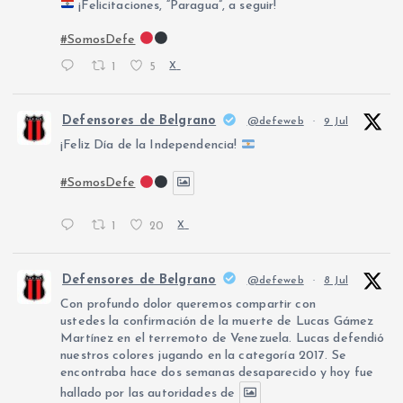
¡Felicitaciones, “Paragua”, a seguir!
#SomosDefe
1
5
X
Defensores de Belgrano
@defeweb
·
9 Jul
¡Feliz Día de la Independencia!
#SomosDefe
1
20
X
Defensores de Belgrano
@defeweb
·
8 Jul
Con profundo dolor queremos compartir con
ustedes la confirmación de la muerte de Lucas Gámez
Martínez en el terremoto de Venezuela. Lucas defendió
nuestros colores jugando en la categoría 2017. Se
encontraba hace dos semanas desaparecido y hoy fue
hallado por las autoridades de