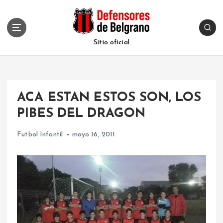
S
k
i
p
Sitio oficial
t
o
c
o
ACA ESTAN ESTOS SON, LOS
n
t
PIBES DEL DRAGON
e
n
Futbol Infantil
mayo 16, 2011
t