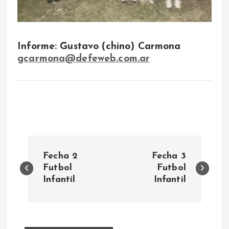
Informe: Gustavo (chino) Carmona
gcarmona@defeweb.com.ar
N
Fecha 2
Fecha 3
a
Futbol
Futbol
Infantil
Infantil
v
e