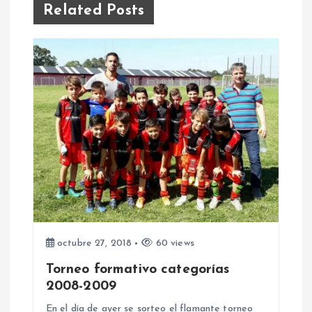
Related Posts
g
a
c
i
ó
n
d
octubre 27, 2018
60 views
e
Torneo formativo categorías
2008-2009
e
En el día de ayer se sorteo el flamante torneo