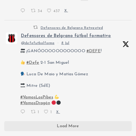
34
437
X
Defensores de Belgrano Retweeted
Defensores de Belgrano fútbol formativo
@defefutbolforma
·
8 Jul
¡GANÓOOOOOOOOOOOO
#DEFE
!
#Defe
2-1 San Miguel
Luca De Maio y Matías Gómez
Mitre (SdE)
#VamosLosPibes
#VamosDragón
1
1
X
Load More