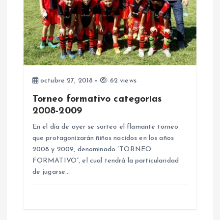
ó
n
d
e
octubre 27, 2018
62 views
e
Torneo formativo categorías
2008-2009
n
En el día de ayer se sorteo el flamante torneo
que protagonizarán ñiños nacidos en los años
t
2008 y 2009, denominado “TORNEO
FORMATIVO”, el cual tendrá la particularidad
r
de jugarse…
a
d