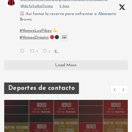
@defefutbolforma
·
5 Ago
Así forma la reserva para enfrentar a Almirante
Brown.
#VamosLosPibes
#VamosDragón
1
1
X
Load More
Deportes de contacto