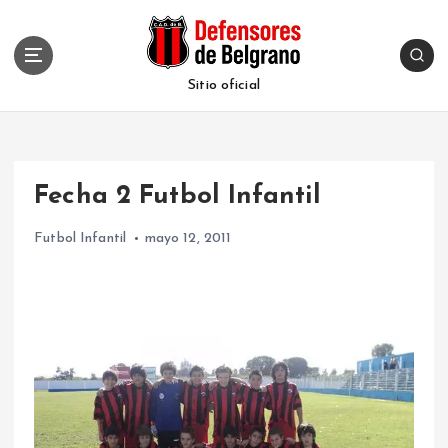
S
k
i
p
Sitio oficial
t
o
c
o
Fecha 2 Futbol Infantil
n
t
Futbol Infantil
mayo 12, 2011
e
n
t