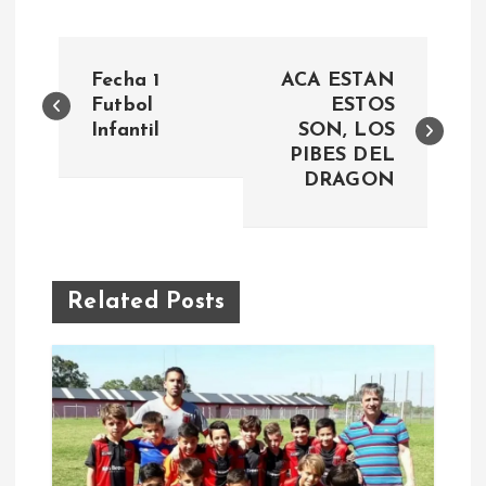
N
Fecha 1
ACA ESTAN
a
Futbol
ESTOS
Infantil
SON, LOS
PIBES DEL
v
DRAGON
e
g
Related Posts
a
c
i