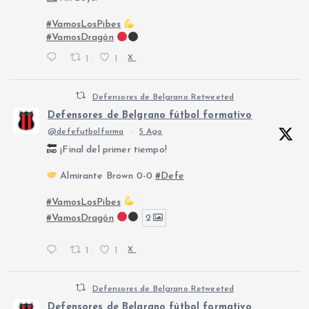
#VamosLosPibes
#VamosDragón
1
1
X
Defensores de Belgrano Retweeted
Defensores de Belgrano fútbol formativo
@defefutbolforma
·
5 Ago
¡Final del primer tiempo!
Almirante Brown 0-0
#Defe
#VamosLosPibes
#VamosDragón
2
1
1
X
Defensores de Belgrano Retweeted
Defensores de Belgrano fútbol formativo