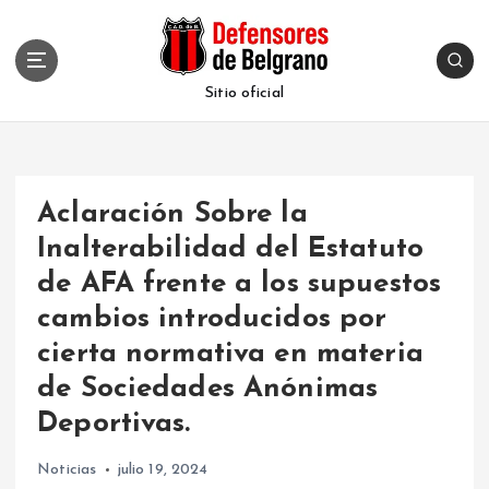
S
k
i
p
Sitio oficial
t
o
c
o
Aclaración Sobre la
n
t
Inalterabilidad del Estatuto
e
de AFA frente a los supuestos
n
t
cambios introducidos por
cierta normativa en materia
de Sociedades Anónimas
Deportivas.
Noticias
julio 19, 2024