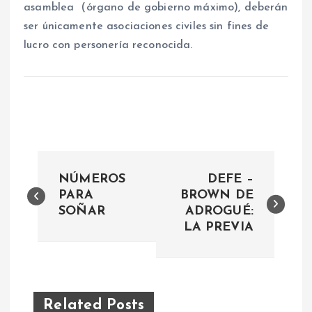
asamblea (órgano de gobierno máximo), deberán
ser únicamente asociaciones civiles sin fines de
lucro con personería reconocida.
N
NÚMEROS
DEFE –
a
PARA
BROWN DE
SOÑAR
ADROGUÉ:
LA PREVIA
v
e
g
Related Posts