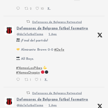
2
10
X
Defensores de Belgrano Retweeted
Defensores de Belgrano fútbol formativo
@defefutbolforma
·
5 Ago
¡Final del partido!
Almirante Brown 0-0
#Defe
All Boys.
#VamosLosPibes
#VamosDragón
1
1
X
Defensores de Belgrano Retweeted
Defensores de Belgrano fútbol formativo
@defefutbolforma
·
5 Ago