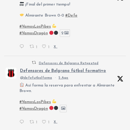
¡Final del primer tiempo!
Almirante Brown 0-0
#Defe
#VamosLosPibes
#VamosDragón
2
1
1
X
Defensores de Belgrano Retweeted
Defensores de Belgrano fútbol formativo
@defefutbolforma
·
5 Ago
Así forma la reserva para enfrentar a Almirante
Brown.
#VamosLosPibes
#VamosDragón
1
1
X