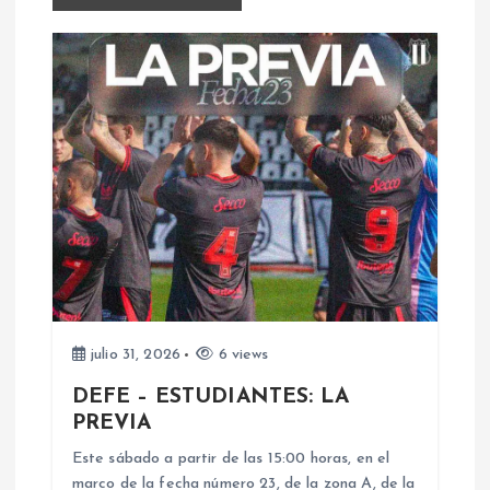
a
c
i
ó
n
d
e
julio 31, 2026
6 views
DEFE – ESTUDIANTES: LA
e
PREVIA
n
Este sábado a partir de las 15:00 horas, en el
marco de la fecha número 23, de la zona A, de la