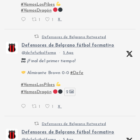
#VamosLosPibes
#VamosDragón
1
1
X
Defensores de Belgrano Retweeted
Defensores de Belgrano fútbol formativo
@defefutbolforma
·
5 Ago
¡Final del primer tiempo!
Almirante Brown 0-0
#Defe
#VamosLosPibes
#VamosDragón
2
1
1
X
Defensores de Belgrano Retweeted
Defensores de Belgrano fútbol formativo
@defefutbolforma
·
5 Ago