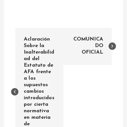
N
Aclaración
COMUNICA
a
Sobre la
DO
Inalterabilid
OFICIAL
ad del
v
Estatuto de
AFA frente
e
a los
supuestos
g
cambios
introducidos
a
por cierta
normativa
c
en materia
de