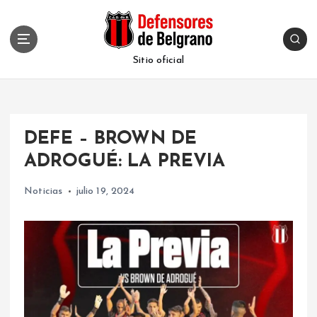
S
k
i
p
Sitio oficial
t
o
c
o
DEFE – BROWN DE
n
t
ADROGUÉ: LA PREVIA
e
n
Noticias
julio 19, 2024
t