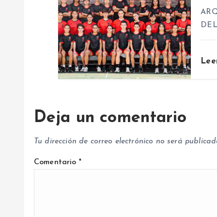
e
ARQ
DE
n
t
Lee
r
Deja un comentario
a
Tu dirección de correo electrónico no será publicad
d
Comentario
*
a
s