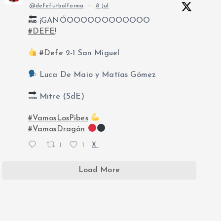
@defefutbolforma
·
8 Jul
¡GANÓOOOOOOOOOOOO
#DEFE
!
#Defe
2-1 San Miguel
Luca De Maio y Matías Gómez
Mitre (SdE)
#VamosLosPibes
#VamosDragón
1
1
X
Load More