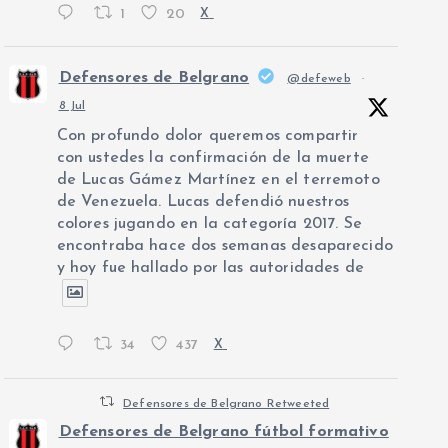
1
20
X
Defensores de Belgrano
@defeweb
·
8 Jul
Con profundo dolor queremos compartir
con ustedes la confirmación de la muerte
de Lucas Gámez Martínez en el terremoto
de Venezuela. Lucas defendió nuestros
colores jugando en la categoría 2017. Se
encontraba hace dos semanas desaparecido
y hoy fue hallado por las autoridades de
34
437
X
Defensores de Belgrano Retweeted
Defensores de Belgrano fútbol formativo