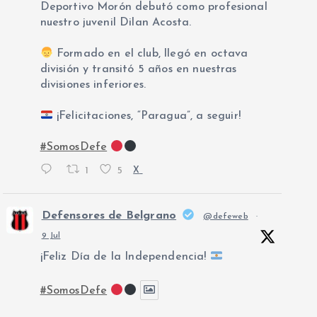
Deportivo Morón debutó como profesional
nuestro juvenil Dilan Acosta.
Formado en el club, llegó en octava
división y transitó 5 años en nuestras
divisiones inferiores.
¡Felicitaciones, “Paragua”, a seguir!
#SomosDefe
1
5
X
Defensores de Belgrano
@defeweb
·
9 Jul
¡Feliz Día de la Independencia!
#SomosDefe