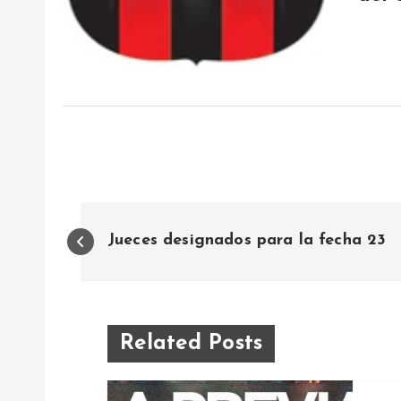
N
Jueces designados para la fecha 23
a
v
Related Posts
e