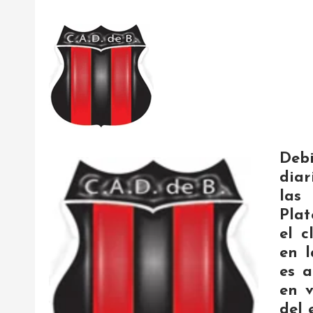
Deb
diar
las
Plat
el 
en l
es a
en v
del 