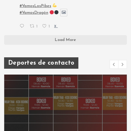
#VamosLosPibes
#VamosDragón
1
1
X
Load More
Deportes de contacto