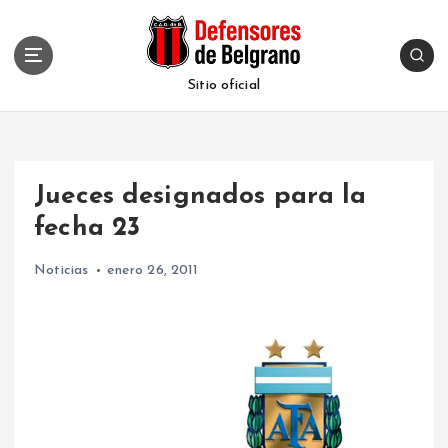
S
k
i
p
Sitio oficial
t
o
c
o
Jueces designados para la
n
t
fecha 23
e
n
Noticias
enero 26, 2011
t