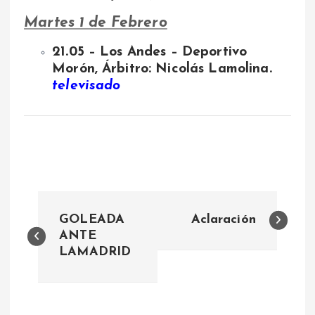
Martes 1 de Febrero
21.05 – Los Andes – Deportivo
Morón, Árbitro: Nicolás Lamolina.
televisado
N
GOLEADA
Aclaración
a
ANTE
LAMADRID
v
e