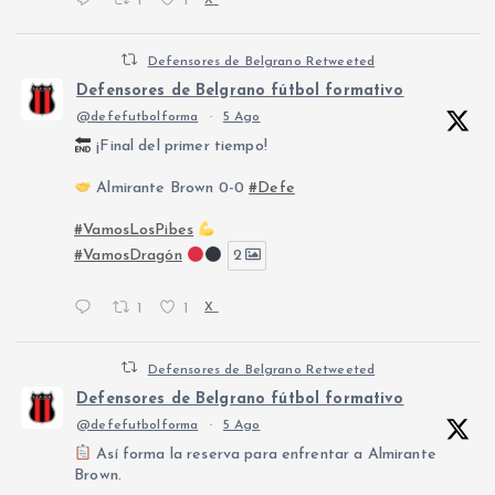
1
1
X
Defensores de Belgrano Retweeted
Defensores de Belgrano fútbol formativo
@defefutbolforma
·
5 Ago
¡Final del primer tiempo!
Almirante Brown 0-0
#Defe
#VamosLosPibes
#VamosDragón
2
1
1
X
Defensores de Belgrano Retweeted
Defensores de Belgrano fútbol formativo
@defefutbolforma
·
5 Ago
Así forma la reserva para enfrentar a Almirante
Brown.