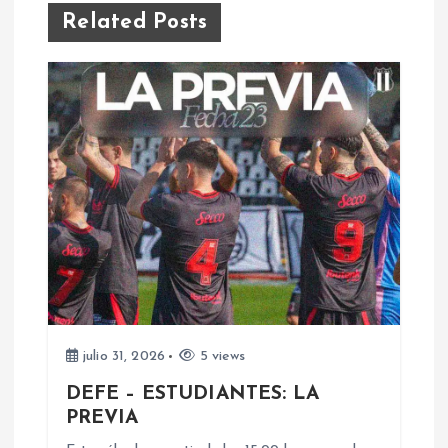
Related Posts
g
a
c
i
ó
n
d
julio 31, 2026
5 views
e
DEFE – ESTUDIANTES: LA
PREVIA
e