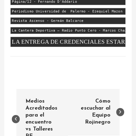
Página/12 - Fernando D'Addario
Periodismo Universidad de  Palermo - Ezequiel Mazon
Revista Ascenso - Germán Balcarce
La Cantera Deportiva – Radio Punto Cero - Marcos Chaile
LA ENTREGA DE CREDENCIALES ESTARÁ HA
N
Medios
Cómo
a
Acreditados
escuchar al
para el
Equipo
encuentro
Rojinegro
v
vs Talleres