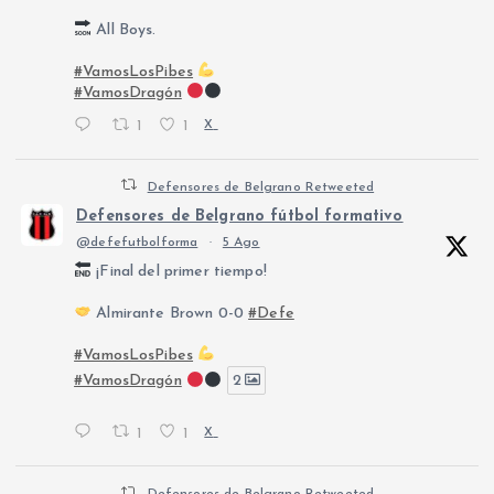
All Boys.
#VamosLosPibes
#VamosDragón
1
1
X
Defensores de Belgrano Retweeted
Defensores de Belgrano fútbol formativo
@defefutbolforma
·
5 Ago
¡Final del primer tiempo!
Almirante Brown 0-0
#Defe
#VamosLosPibes
#VamosDragón
2
1
1
X