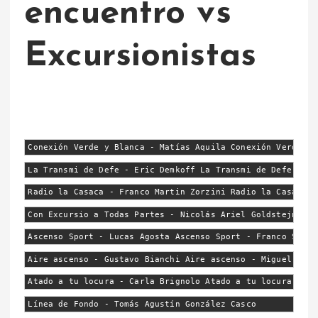
encuentro vs
Excursionistas
Conexión Verde y Blanca - Matías Aquila Conexión Verde y 
La Transmi de Defe - Eric Demkoff La Transmi de Defe - Jo
Radio la Casaca - Franco Martin Zorzini Radio la Casaca -
Con Excursio a Todas Partes - Nicolás Ariel Goldstejn Con
Ascenso Sport - Lucas Agosta Ascenso Sport - Franco Sterl
Aire ascenso - Gustavo Bianchi Aire ascenso - Miguel Flor
Atado a tu locura - Carla Brignolo Atado a tu locura - Ma
Línea de Fondo - Tomás Agustín González Casco