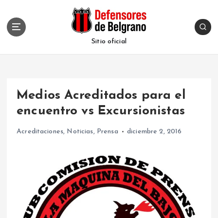
S
k
i
p
Sitio oficial
t
o
c
o
Medios Acreditados para el
n
t
encuentro vs Excursionistas
e
n
Acreditaciones
,
Noticias
,
Prensa
diciembre 2, 2016
t