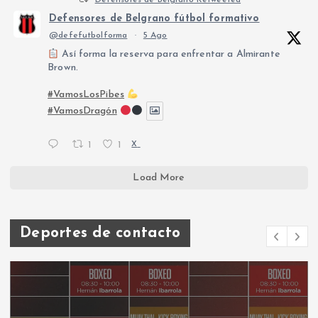
Defensores de Belgrano Retweeted
Defensores de Belgrano fútbol formativo
@defefutbolforma
·
5 Ago
Así forma la reserva para enfrentar a Almirante
Brown.
#VamosLosPibes
#VamosDragón
1
1
X
Load More
Deportes de contacto