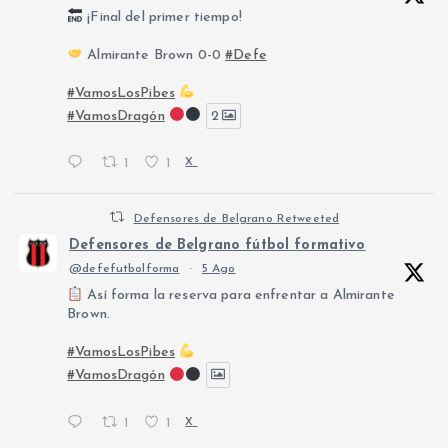
¡Final del primer tiempo!
Almirante Brown 0-0
#Defe
#VamosLosPibes
#VamosDragón
2
1
1
X
Defensores de Belgrano Retweeted
Defensores de Belgrano fútbol formativo
@defefutbolforma
·
5 Ago
Así forma la reserva para enfrentar a Almirante
Brown.
#VamosLosPibes
#VamosDragón
1
1
X