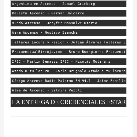
Argentina en Ascenso - Samuel Grimberg
Revista Ascenso - Germán Balcarce
Mundo Ascenso - Jenyfer Monsalve Osorio
Aire Ascenso - Gustavo Bianchi
Talleres Locura y Pasión - Julián Álvarez Talleres Locura
FrecuenciaalBirroja.com - Bruno Buongiorno FrecuenciaalBi
IPEC - Martín Benazzi IPEC - Nicolás Molinari
Atado a tu locura - Carla Brignolo Atado a tu locura - Lu
Código Ascenso Radio Palermo FM 94.7 - Jaime Bonillo
Alma de Ascenso - Silvina Vezoli
LA ENTREGA DE CREDENCIALES ESTARÁ HA