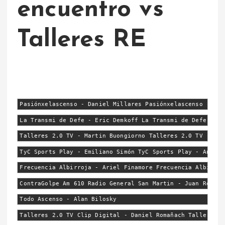
encuentro vs
Talleres RE
Pasiónxelascenso - Daniel Millares Pasiónxelascenso - Ser
La Transmi de Defe - Eric Demkoff La Transmi de Defe - Jo
Talleres 2.0 TV - Martin Buongiorno Talleres 2.0 TV - Fer
TyC Sports Play - Emiliano Simón TyC Sports Play - Andrés
Frecuencia Albirroja - Ariel Finamore Frecuencia Albirroj
ContraGolpe Am 610 Radio General San Martin - Juan Reynos
Todo Ascenso - Alan Bilosky
Talleres 2.0 TV Clip Digital - Daniel Romañach Talleres 2