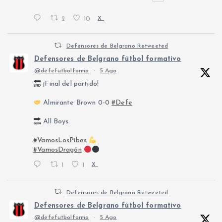
2
10
X
Defensores de Belgrano Retweeted
Defensores de Belgrano fútbol formativo
@defefutbolforma
·
5 Ago
¡Final del partido!
Almirante Brown 0-0
#Defe
All Boys.
#VamosLosPibes
#VamosDragón
1
1
X
Defensores de Belgrano Retweeted
Defensores de Belgrano fútbol formativo
@defefutbolforma
·
5 Ago