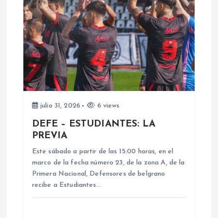
ó
n
d
e
e
julio 31, 2026
6 views
n
DEFE – ESTUDIANTES: LA
PREVIA
t
Este sábado a partir de las 15:00 horas, en el
marco de la fecha número 23, de la zona A, de la
r
Primera Nacional, Defensores de belgrano
recibe a Estudiantes…
a