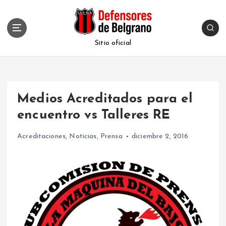
S
k
i
p
Sitio oficial
t
o
c
o
Medios Acreditados para el
n
t
encuentro vs Talleres RE
e
n
Acreditaciones
,
Noticias
,
Prensa
diciembre 2, 2016
t