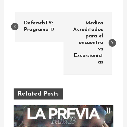
N
DefewebTV:
Medios
a
Programa 17
Acreditados
para el
encuentro
v
vs
Excursionist
e
as
g
a
Related Posts
c
i