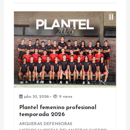
d
a
s
julio 30, 2026
9 views
Plantel femenino profesional
temporada 2026
ARQUERAS DEFENSORAS