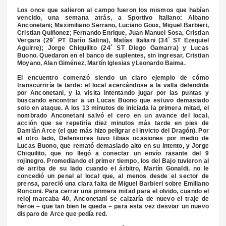
Los once que salieron al campo fueron los mismos que habían
vencido, una semana atrás, a Sportivo Italiano: Albano
Anconetani; Maximiliano Serrano, Luciano Goux, Miguel Barbieri,
Cristian Quiñonez; Fernando Enrique, Juan Manuel Sosa, Cristian
Vergara (29´ PT Darío Salina), Matías Italiani (34´ ST Ezequiel
Aguirre); Jorge Chiquilito (24´ ST Diego Gamarra) y Lucas
Buono. Quedaron en el banco de suplentes, sin ingresar, Cristian
Moyano, Alan Giménez, Martín Iglesias yLeonardo Baima.
El encuentro comenzó siendo un claro ejemplo de cómo
transcurriría la tarde: el local acercándose a la valla defendida
por Anconetani, y la visita intentando jugar por las puntas y
buscando encontrar a un Lucas Buono que estuvo demasiado
solo en ataque. A los 13 minutos de iniciada la primera mitad, el
nombrado Anconetani salvó el cero en un avance del local,
acción que se repetiría diez minutos más tarde en pies de
Damián Arce (el que más hizo peligrar el invicto del Dragón). Por
el otro lado, Defensores tuvo tibias ocasiones por medio de
Lucas Buono, que remató demasiado alto en su intento, y Jorge
Chiquilito, que no llegó a conectar un envío rasante del 9
rojinegro. Promediando el primer tiempo, los del Bajo tuvieron al
de arriba de su lado cuando el árbitro, Martín Gonaldi, no le
concedió un penal al local que, al menos desde el sector de
prensa, pareció una clara falta de Miguel Barbieri sobre Emiliano
Ronconi. Para cerrar una primera mitad para el olvido, cuando el
reloj marcaba 40, Anconetani se calzaría de nuevo el traje de
héroe – que tan bien le queda – para esta vez desviar un nuevo
disparo de Arce que pedía red.