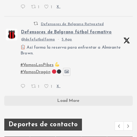
1
1
X
Defensores de Belgrano Retweeted
Defensores de Belgrano fútbol formativo
@defefutbolforma
·
5 Ago
Así forma la reserva para enfrentar a Almirante
Brown.
#VamosLosPibes
#VamosDragón
1
1
X
Load More
Deportes de contacto