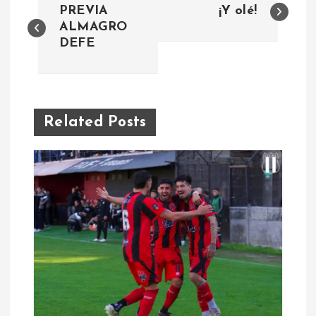
PREVIA
¡Y olé!
a
ALMAGRO
DEFE
v
e
Related Posts
g
a
c
i
ó
n