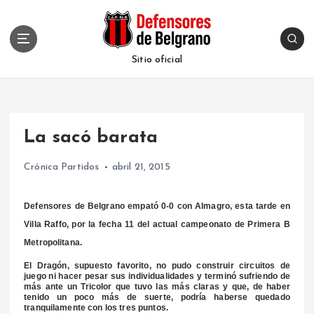
S
k
i
p
Sitio oficial
t
o
c
o
La sacó barata
n
t
Crónica Partidos
abril 21, 2015
e
n
t
Defensores de Belgrano empató 0-0 con Almagro, esta tarde en
Villa Raffo, por la fecha 11 del actual campeonato de Primera B
Metropolitana.
El Dragón, supuesto favorito, no pudo construir circuitos de
juego ni hacer pesar sus individualidades y terminó sufriendo de
más ante un Tricolor que tuvo las más claras y que, de haber
tenido un poco más de suerte, podría haberse quedado
tranquilamente con los tres puntos.