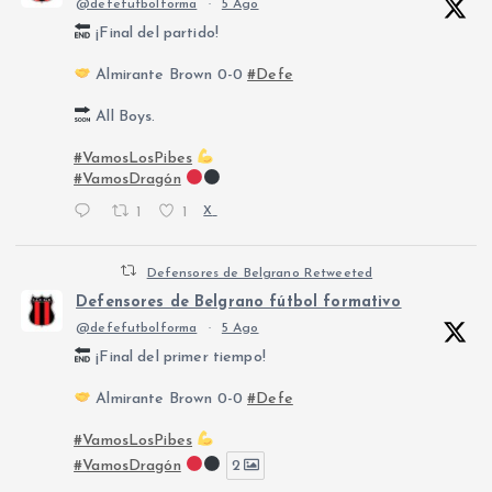
@defefutbolforma
·
5 Ago
¡Final del partido!
Almirante Brown 0-0
#Defe
All Boys.
#VamosLosPibes
#VamosDragón
1
1
X
Defensores de Belgrano Retweeted
Defensores de Belgrano fútbol formativo
@defefutbolforma
·
5 Ago
¡Final del primer tiempo!
Almirante Brown 0-0
#Defe
#VamosLosPibes
#VamosDragón
2