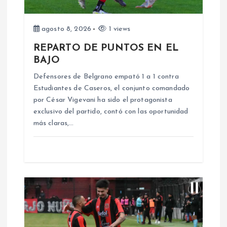
d
agosto 8, 2026
1 views
e
REPARTO DE PUNTOS EN EL
BAJO
e
Defensores de Belgrano empató 1 a 1 contra
n
Estudiantes de Caseros, el conjunto comandado
por César Vigevani ha sido el protagonista
exclusivo del partido, contó con las oportunidad
t
más claras,…
r
a
d
a