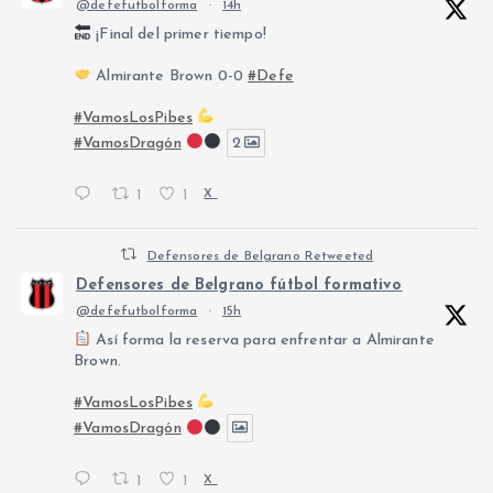
@defefutbolforma
·
14h
¡Final del primer tiempo!
Almirante Brown 0-0
#Defe
#VamosLosPibes
#VamosDragón
2
1
1
X
Defensores de Belgrano Retweeted
Defensores de Belgrano fútbol formativo
@defefutbolforma
·
15h
Así forma la reserva para enfrentar a Almirante
Brown.
#VamosLosPibes
#VamosDragón
1
1
X