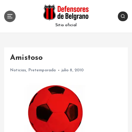
S
k
i
p
Sitio oficial
t
o
c
o
Amistoso
n
t
Noticias
,
Pretemporada
julio 8, 2010
e
n
t