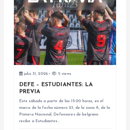
c
i
ó
n
d
julio 31, 2026
5 views
e
DEFE – ESTUDIANTES: LA
PREVIA
e
Este sábado a partir de las 15:00 horas, en el
n
marco de la fecha número 23, de la zona A, de la
Primera Nacional, Defensores de belgrano
recibe a Estudiantes…
t