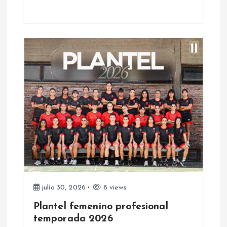
r
a
d
a
s
julio 30, 2026
8 views
Plantel femenino profesional
temporada 2026