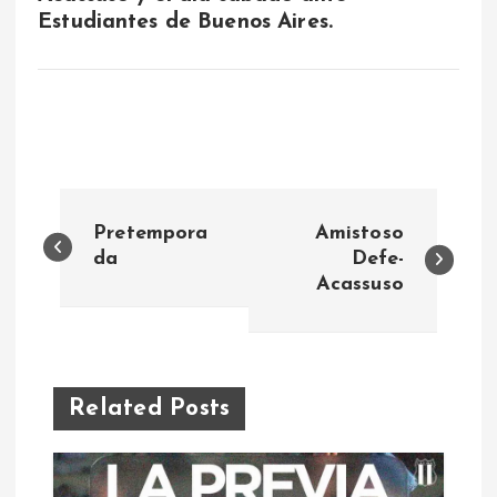
Estudiantes de Buenos Aires.
N
Pretempora
Amistoso
a
da
Defe-
Acassuso
v
e
Related Posts
g
a