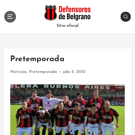
S
k
i
p
Sitio oficial
t
o
c
o
Pretemporada
n
t
Noticias
,
Pretemporada
julio 5, 2010
e
n
t