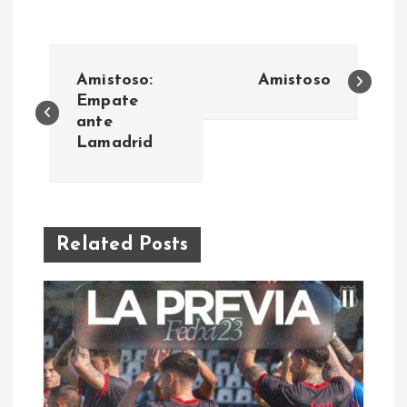
N
Amistoso:
Amistoso
a
Empate
ante
Lamadrid
v
e
g
Related Posts
a
c
i