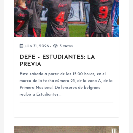
ó
n
d
e
julio 31, 2026
5 views
DEFE – ESTUDIANTES: LA
e
PREVIA
n
Este sábado a partir de las 15:00 horas, en el
marco de la fecha número 23, de la zona A, de la
Primera Nacional, Defensores de belgrano
t
recibe a Estudiantes…
r
a