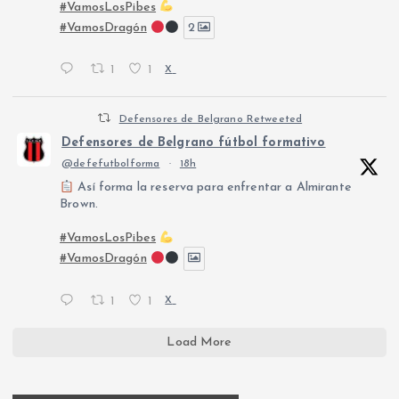
#VamosLosPibes
#VamosDragón
2
1
1
X
Defensores de Belgrano Retweeted
Defensores de Belgrano fútbol formativo
@defefutbolforma
·
18h
Así forma la reserva para enfrentar a Almirante
Brown.
#VamosLosPibes
#VamosDragón
1
1
X
Load More