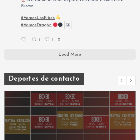
Así forma la reserva para enfrentar a Almirante
Brown.
#VamosLosPibes
#VamosDragón
1
1
X
Load More
Deportes de contacto