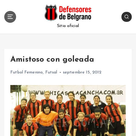
S
k
i
p
Sitio oficial
t
o
c
o
Amistoso con goleada
n
t
Futbol Femenino
,
Futsal
septiembre 15, 2012
e
n
t