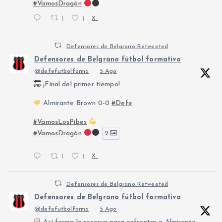
#VamosDragón
1
1
X
Defensores de Belgrano Retweeted
Defensores de Belgrano fútbol formativo
@defefutbolforma
·
5 Ago
¡Final del primer tiempo!
Almirante Brown 0-0
#Defe
#VamosLosPibes
#VamosDragón
2
1
1
X
Defensores de Belgrano Retweeted
Defensores de Belgrano fútbol formativo
@defefutbolforma
·
5 Ago