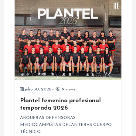
a
c
i
ó
n
d
e
julio 30, 2026
9 views
Plantel femenino profesional
e
temporada 2026
n
ARQUERAS DEFENSORAS
MEDIOCAMPISTAS DELANTERAS CUERPO
TÉCNICO
t