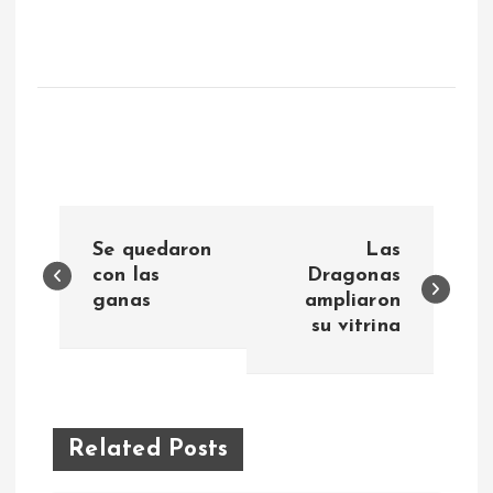
N
Se quedaron
Las
a
con las
Dragonas
ganas
ampliaron
su vitrina
v
e
g
Related Posts