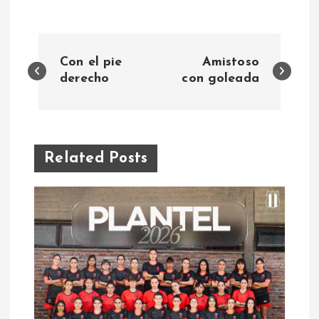
N
Con el pie
Amistoso
a
derecho
con goleada
v
e
Related Posts
g
a
c
i