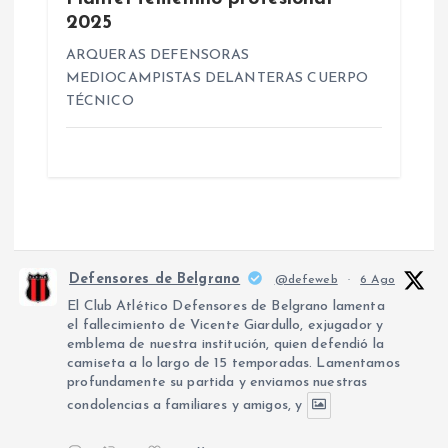
d
2025
a
ARQUERAS DEFENSORAS
MEDIOCAMPISTAS DELANTERAS CUERPO
s
TÉCNICO
Defensores de Belgrano
@defeweb
·
6 Ago
El Club Atlético Defensores de Belgrano lamenta
el fallecimiento de Vicente Giardullo, exjugador y
emblema de nuestra institución, quien defendió la
camiseta a lo largo de 15 temporadas. Lamentamos
profundamente su partida y enviamos nuestras
condolencias a familiares y amigos, y