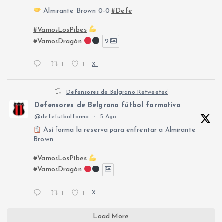
Almirante Brown 0-0
#Defe
#VamosLosPibes
#VamosDragón
2
1
1
X
Defensores de Belgrano Retweeted
Defensores de Belgrano fútbol formativo
@defefutbolforma
·
5 Ago
Así forma la reserva para enfrentar a Almirante
Brown.
#VamosLosPibes
#VamosDragón
1
1
X
Load More