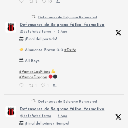
2
10
X
Defensores de Belgrano Retweeted
Defensores de Belgrano fútbol formativo
@defefutbolforma
·
5 Ago
¡Final del partido!
Almirante Brown 0-0
#Defe
All Boys.
#VamosLosPibes
#VamosDragón
1
1
X
Defensores de Belgrano Retweeted
Defensores de Belgrano fútbol formativo
@defefutbolforma
·
5 Ago
¡Final del primer tiempo!