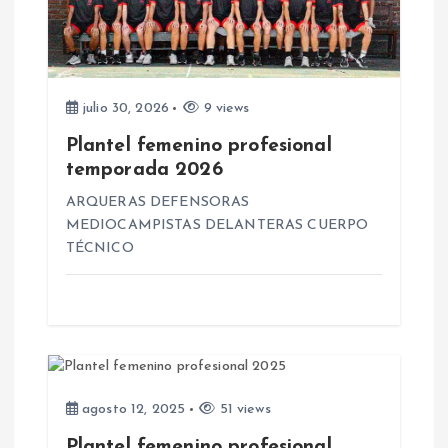
ó
n
d
julio 30, 2026
9 views
Plantel femenino profesional
e
temporada 2026
e
ARQUERAS DEFENSORAS
MEDIOCAMPISTAS DELANTERAS CUERPO
n
TÉCNICO
t
r
a
agosto 12, 2025
51 views
Plantel femenino profesional