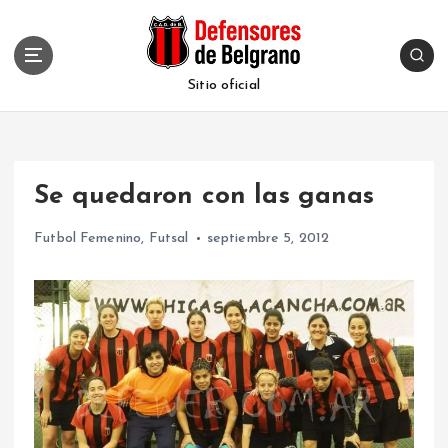
S
k
i
p
Sitio oficial
t
o
c
o
Se quedaron con las ganas
n
t
Futbol Femenino
,
Futsal
septiembre 5, 2012
e
n
t