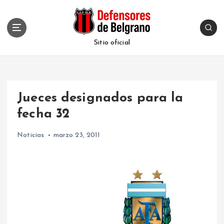
S
k
i
p
Sitio oficial
t
o
c
o
Jueces designados para la
n
t
fecha 32
e
n
Noticias
marzo 23, 2011
t