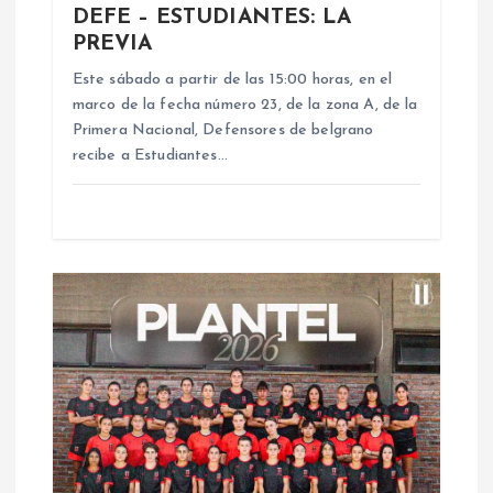
e
DEFE – ESTUDIANTES: LA
PREVIA
e
Este sábado a partir de las 15:00 horas, en el
n
marco de la fecha número 23, de la zona A, de la
Primera Nacional, Defensores de belgrano
recibe a Estudiantes…
t
r
a
d
a
s