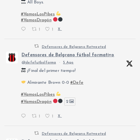
All Boys.
#VamosLosPibes
#VamosDragón
1
1
X
Defensores de Belgrano Retweeted
Defensores de Belgrano fútbol formativo
@defefutbolforma
·
5 Ago
¡Final del primer tiempo!
Almirante Brown 0-0
#Defe
#VamosLosPibes
#VamosDragón
2
1
1
X
Defensores de Belgrano Retweeted