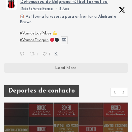
Defensores de Belgrano fútbol formativo
@defefutbolforma
·
5 Ago
Así forma la reserva para enfrentar a Almirante
Brown.
#VamosLosPibes
#VamosDragón
1
1
X
Load More
Deportes de contacto