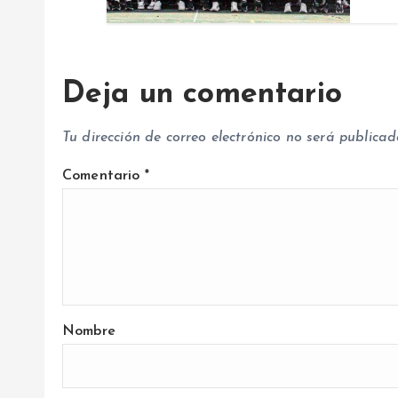
t
r
Deja un comentario
a
Tu dirección de correo electrónico no será publicad
d
Comentario
*
a
s
Nombre