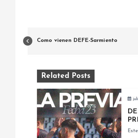
N
Como vienen DEFE-Sarmiento
a
v
Related Posts
e
jul
g
DE
a
PR
Este