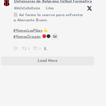
Defensores de Belgrano fútbol formativo
@defefutbolforma
·
5 Ago
Así forma la reserva para enfrentar
a Almirante Brown.
#VamosLosPibes
#VamosDragón
1
1
X
Load More