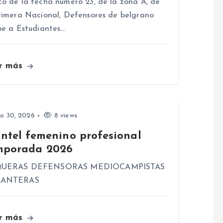
o de la fecha número 23, de la zona A, de
rimera Nacional, Defensores de belgrano
be a Estudiantes…
r más
io 30, 2026
8 views
antel femenino profesional
mporada 2026
UERAS DEFENSORAS MEDIOCAMPISTAS
LANTERAS
r más