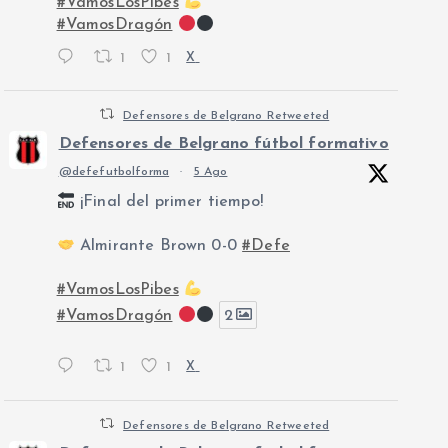
#VamosLosPibes
#VamosDragón
1
1
X
Defensores de Belgrano Retweeted
Defensores de Belgrano fútbol formativo
@defefutbolforma
·
5 Ago
¡Final del primer tiempo!
Almirante Brown 0-0
#Defe
#VamosLosPibes
#VamosDragón
2
1
1
X
Defensores de Belgrano Retweeted