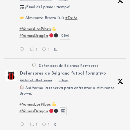
¡Final del primer tiempo!
Almirante Brown 0-0
#Defe
#VamosLosPibes
#VamosDragón
2
1
1
X
Defensores de Belgrano Retweeted
Defensores de Belgrano fútbol formativo
@defefutbolforma
·
5 Ago
Así forma la reserva para enfrentar a Almirante
Brown.
#VamosLosPibes
#VamosDragón
1
1
X