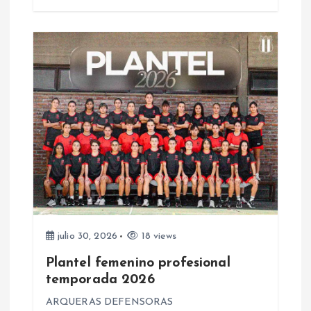
a
d
a
s
julio 30, 2026
18 views
Plantel femenino profesional
temporada 2026
ARQUERAS DEFENSORAS