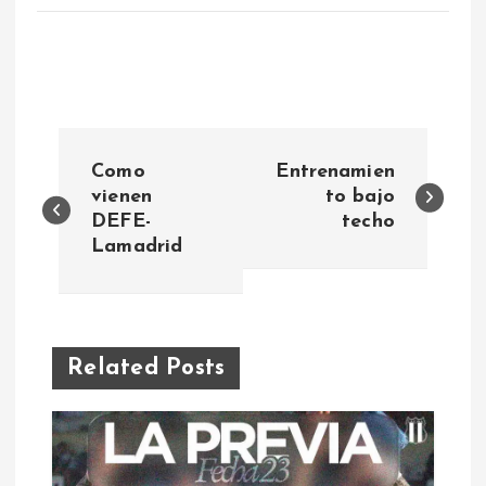
N
Como
Entrenamien
a
vienen
to bajo
DEFE-
techo
Lamadrid
v
e
g
Related Posts
a
c