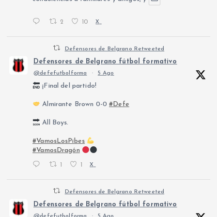
2
10
X
Defensores de Belgrano Retweeted
Defensores de Belgrano fútbol formativo
@defefutbolforma
·
5 Ago
¡Final del partido!
Almirante Brown 0-0
#Defe
All Boys.
#VamosLosPibes
#VamosDragón
1
1
X
Defensores de Belgrano Retweeted
Defensores de Belgrano fútbol formativo
@defefutbolforma
·
5 Ago