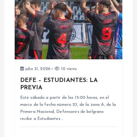
i
ó
n
d
e
julio 31, 2026
10 views
DEFE – ESTUDIANTES: LA
e
PREVIA
n
Este sábado a partir de las 15:00 horas, en el
marco de la fecha número 23, de la zona A, de la
Primera Nacional, Defensores de belgrano
t
recibe a Estudiantes…
r