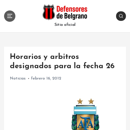
S
k
i
p
Sitio oficial
t
o
c
o
Horarios y arbitros
n
t
designados para la fecha 26
e
n
Noticias
febrero 16, 2012
t