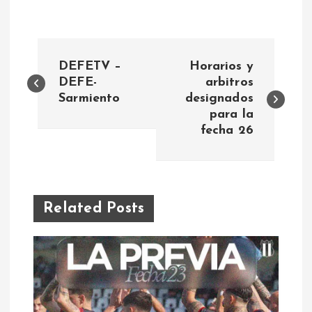
N
DEFETV –
Horarios y
a
DEFE-
arbitros
Sarmiento
designados
para la
v
fecha 26
e
g
Related Posts
a
c
i