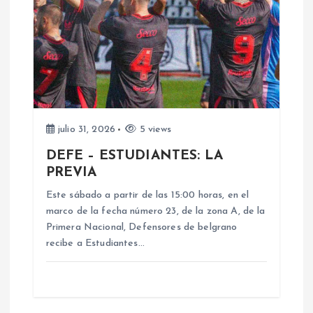
ó
n
d
e
julio 31, 2026
5 views
e
DEFE – ESTUDIANTES: LA
PREVIA
n
Este sábado a partir de las 15:00 horas, en el
marco de la fecha número 23, de la zona A, de la
t
Primera Nacional, Defensores de belgrano
recibe a Estudiantes…
r
a