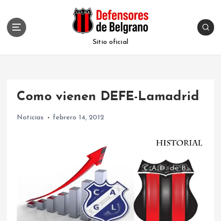
S
k
i
p
Sitio oficial
t
o
c
o
Como vienen DEFE-Lamadrid
n
t
Noticias
febrero 14, 2012
e
n
t