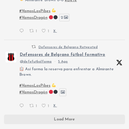
Almirante Brown 0-0
#Defe
#VamosLosPibes
#VamosDragón
2
1
1
X
Defensores de Belgrano Retweeted
Defensores de Belgrano fútbol formativo
@defefutbolforma
·
5 Ago
Así forma la reserva para enfrentar a Almirante
Brown.
#VamosLosPibes
#VamosDragón
1
1
X
Load More