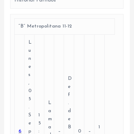
Historial Partidos
“B” Metropolitana 11-12
L
u
n
e
s
D
,
e
0
f
5
L
.
.
a
d
S
1
m
e
e
5
a
B
1
6
p
:
–
0
–