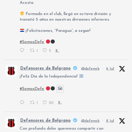
Acosta.
Formado en el club, llegó en octava división y
transitó 5 años en nuestras divisiones inferiores.
¡Felicitaciones, “Paragua”, a seguir!
#SomosDefe
1
5
X
Defensores de Belgrano
@defeweb
·
9 Jul
¡Feliz Día de la Independencia!
#SomosDefe
1
20
X
Defensores de Belgrano
@defeweb
·
8 Jul
Con profundo dolor queremos compartir con