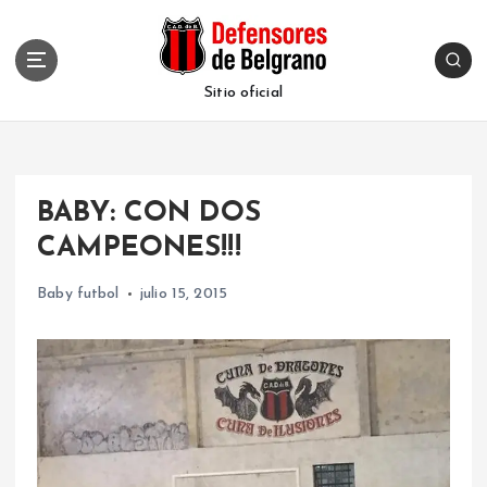
S
k
i
p
Sitio oficial
t
o
c
o
BABY: CON DOS
n
t
CAMPEONES!!!
e
n
Baby futbol
julio 15, 2015
t