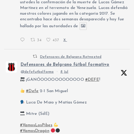
ustedes la confirmación de la muerte de Lucas Gámez
Martínez en el terremoto de Venezuela. Lucas defendió
nuestros colores jugando en la categoría 2017. Se
encontraba hace dos semanas desaparecido y hoy fue
hallado por las autoridades de
34
437
X
Defensores de Belgrano Retweeted
Defensores de Belgrano fútbol formativo
@defefutbolforma
·
8 Jul
¡GANÓOOOOOOOOOOOO
#DEFE
!
#Defe
2-1 San Miguel
Luca De Maio y Matías Gómez
Mitre (SdE)
#VamosLosPibes
#VamosDragón