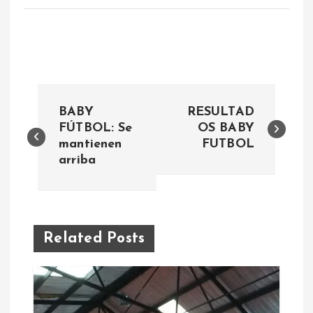
N
BABY
RESULTAD
a
FÚTBOL: Se
OS BABY
mantienen
FUTBOL
arriba
v
e
g
Related Posts
a
c