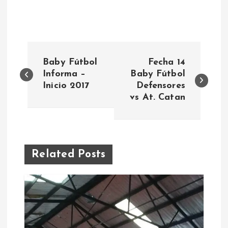
N
Baby Fútbol
Fecha 14
a
Informa –
Baby Fútbol
Inicio 2017
Defensores
vs At. Catan
v
e
g
Related Posts
a
c