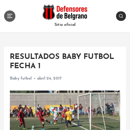
S
k
i
p
Sitio oficial
t
o
c
o
RESULTADOS BABY FUTBOL
n
t
FECHA 1
e
n
Baby futbol
abril 24, 2017
t