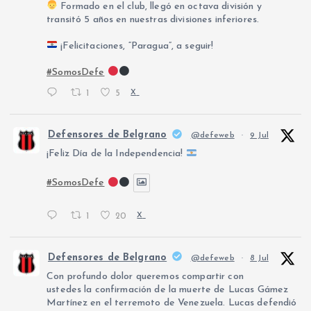
Formado en el club, llegó en octava división y
transitó 5 años en nuestras divisiones inferiores.
¡Felicitaciones, “Paragua”, a seguir!
#SomosDefe
1
5
X
Defensores de Belgrano
@defeweb
·
9 Jul
¡Feliz Día de la Independencia!
#SomosDefe
1
20
X
Defensores de Belgrano
@defeweb
·
8 Jul
Con profundo dolor queremos compartir con
ustedes la confirmación de la muerte de Lucas Gámez
Martínez en el terremoto de Venezuela. Lucas defendió