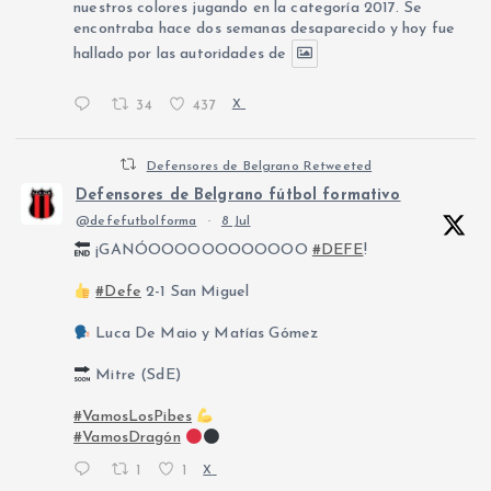
nuestros colores jugando en la categoría 2017. Se
encontraba hace dos semanas desaparecido y hoy fue
hallado por las autoridades de
34
437
X
Defensores de Belgrano Retweeted
Defensores de Belgrano fútbol formativo
@defefutbolforma
·
8 Jul
¡GANÓOOOOOOOOOOOO
#DEFE
!
#Defe
2-1 San Miguel
Luca De Maio y Matías Gómez
Mitre (SdE)
#VamosLosPibes
#VamosDragón
1
1
X