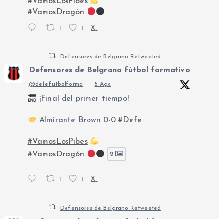
#VamosLosPibes
#VamosDragón
1
1
X
Defensores de Belgrano Retweeted
Defensores de Belgrano fútbol formativo
@defefutbolforma
·
5 Ago
¡Final del primer tiempo!
Almirante Brown 0-0
#Defe
#VamosLosPibes
#VamosDragón
2
1
1
X
Defensores de Belgrano Retweeted