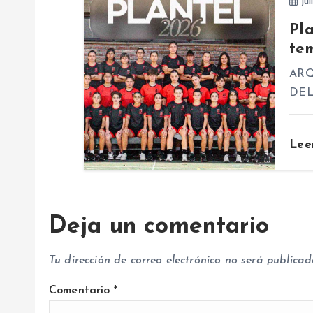
jul
e
Pl
te
e
ARQ
n
DEL
t
Lee
r
a
Deja un comentario
d
Tu dirección de correo electrónico no será publicad
a
Comentario
*