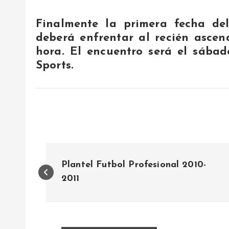
Finalmente la primera fecha d
deberá enfrentar al recién ascen
hora. El encuentro será el sábad
Sports.
N
Plantel Futbol Profesional 2010-
a
2011
v