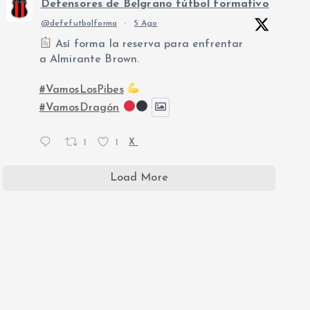
Defensores de Belgrano fútbol formativo
@defefutbolforma
·
5 Ago
Así forma la reserva para enfrentar
a Almirante Brown.
#VamosLosPibes
#VamosDragón
1
1
X
Load More