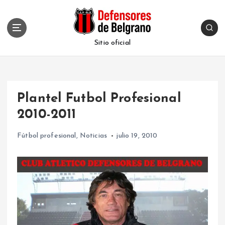
S
k
i
p
Sitio oficial
t
o
c
o
Plantel Futbol Profesional
n
t
2010-2011
e
n
Fútbol profesional
,
Noticias
julio 19, 2010
t