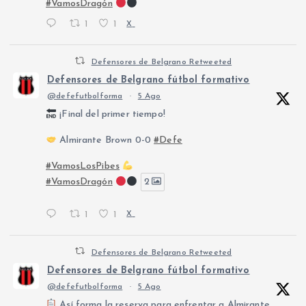
#VamosDragón
1
1
X
Defensores de Belgrano Retweeted
Defensores de Belgrano fútbol formativo
@defefutbolforma
·
5 Ago
¡Final del primer tiempo!
Almirante Brown 0-0
#Defe
#VamosLosPibes
#VamosDragón
2
1
1
X
Defensores de Belgrano Retweeted
Defensores de Belgrano fútbol formativo
@defefutbolforma
·
5 Ago
Así forma la reserva para enfrentar a Almirante