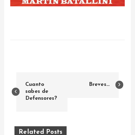
N
Cuanto
Breves…
a
sabes de
Defensores?
v
e
Related Posts