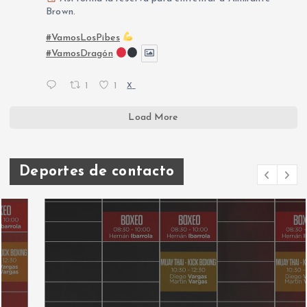
Brown.
#VamosLosPibes
#VamosDragón
1
1
X
Load More
Deportes de contacto