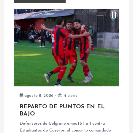
g
a
c
i
ó
n
d
agosto 8, 2026
4 views
e
REPARTO DE PUNTOS EN EL
BAJO
e
Defensores de Belgrano empató 1 a 1 contra
Estudiantes de Caseros, el conjunto comandado