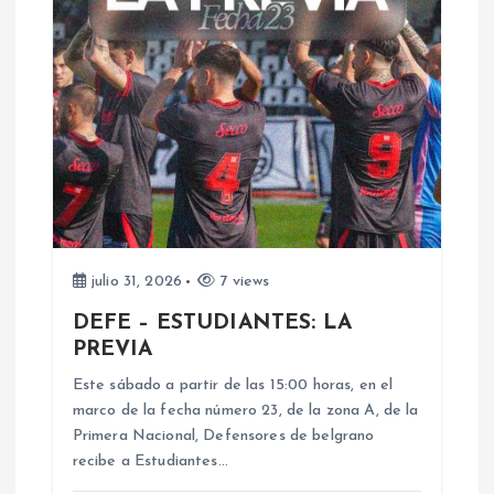
a
c
i
ó
n
d
julio 31, 2026
7 views
DEFE – ESTUDIANTES: LA
e
PREVIA
e
Este sábado a partir de las 15:00 horas, en el
marco de la fecha número 23, de la zona A, de la
n
Primera Nacional, Defensores de belgrano
recibe a Estudiantes…