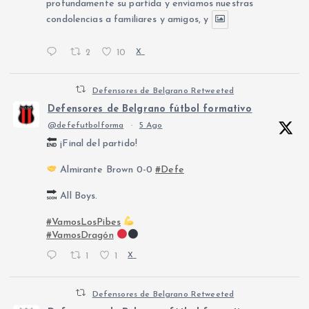
profundamente su partida y enviamos nuestras
condolencias a familiares y amigos, y
2
10
X
Defensores de Belgrano Retweeted
Defensores de Belgrano fútbol formativo
@defefutbolforma
·
5 Ago
¡Final del partido!
Almirante Brown 0-0
#Defe
All Boys.
#VamosLosPibes
#VamosDragón
1
1
X
Defensores de Belgrano Retweeted