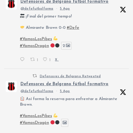
Defensores de Belgrano fútbol formativo
@defefutbolforma
·
5 Ago
¡Final del primer tiempo!
Almirante Brown 0-0
#Defe
#VamosLosPibes
#VamosDragón
2
1
1
X
Defensores de Belgrano Retweeted
Defensores de Belgrano fútbol formativo
@defefutbolforma
·
5 Ago
Así forma la reserva para enfrentar a Almirante
Brown.
#VamosLosPibes
#VamosDragón