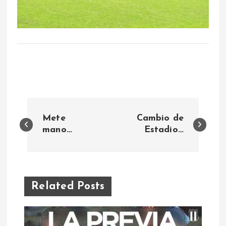
N
Mete
Cambio de
a
mano…
Estadio…
v
e
Related Posts
g