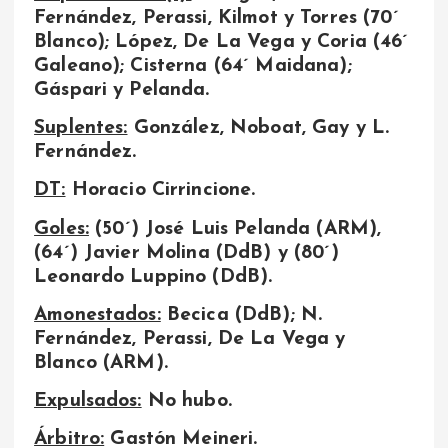
Fernández, Perassi, Kilmot y Torres (70´
Blanco); López, De La Vega y Coria (46´
Galeano); Cisterna (64´ Maidana);
Gáspari y Pelanda.
Suplentes:
González, Noboat, Gay y L.
Fernández.
DT:
Horacio Cirrincione.
Goles:
(50´) José Luis Pelanda (ARM),
(64´) Javier Molina (DdB) y (80´)
Leonardo Luppino (DdB).
Amonestados:
Becica (DdB); N.
Fernández, Perassi, De La Vega y
Blanco (ARM).
Expulsados:
No hubo.
Árbitro:
Gastón Meineri.