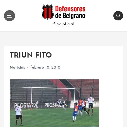
S
k
i
p
Sitio oficial
t
o
c
o
TRIUN FITO
n
t
Noticias
febrero 10, 2010
e
n
t