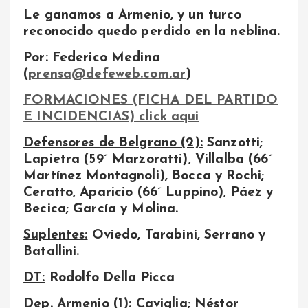
Le ganamos a Armenio, y un turco
reconocido quedo perdido en la neblina.
Por: Federico Medina
(
prensa@defeweb.com.ar
)
FORMACIONES (FICHA DEL PARTIDO
E INCIDENCIAS) click aqui
Defensores de Belgrano (2):
Sanzotti;
Lapietra (59´ Marzoratti), Villalba (66´
Martínez Montagnoli), Bocca y Rochi;
Ceratto, Aparicio (66´ Luppino), Páez y
Becica; García y Molina.
Suplentes:
Oviedo, Tarabini, Serrano y
Batallini.
DT:
Rodolfo Della Picca
Dep. Armenio (1):
Caviglia; Néstor