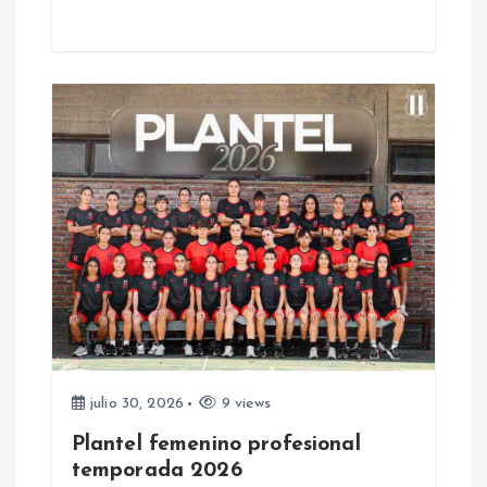
t
r
a
d
a
s
julio 30, 2026
9 views
Plantel femenino profesional
temporada 2026