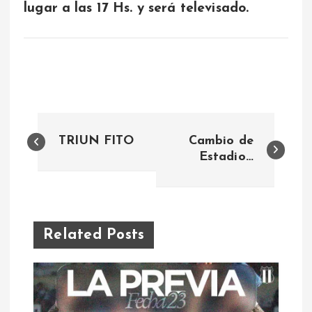
lugar a las 17 Hs. y será televisado.
N
TRIUN FITO
Cambio de
a
Estadio…
v
e
Related Posts
g
a