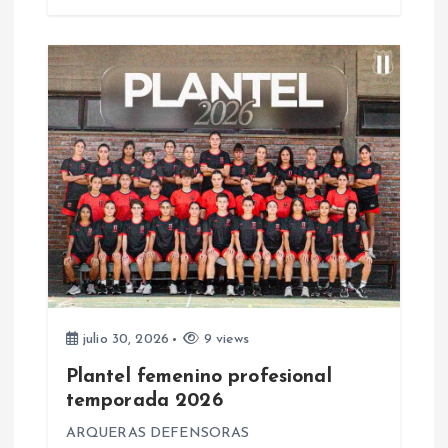
r
a
d
a
s
julio 30, 2026
9 views
Plantel femenino profesional
temporada 2026
ARQUERAS DEFENSORAS