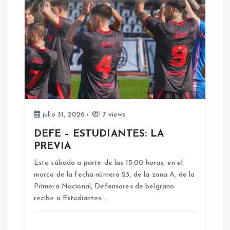
c
i
ó
n
d
julio 31, 2026
7 views
DEFE – ESTUDIANTES: LA
e
PREVIA
e
Este sábado a partir de las 15:00 horas, en el
marco de la fecha número 23, de la zona A, de la
n
Primera Nacional, Defensores de belgrano
recibe a Estudiantes…
t