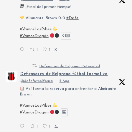
¡Final del primer tiempo!
Almirante Brown 0-0
#Defe
#VamosLosPibes
#VamosDragón
2
1
1
X
Defensores de Belgrano Retweeted
Defensores de Belgrano fútbol formativo
@defefutbolforma
·
5 Ago
Así forma la reserva para enfrentar a Almirante
Brown.
#VamosLosPibes
#VamosDragón
1
1
X