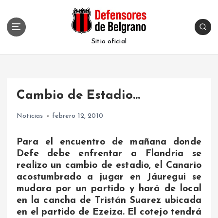
S
k
i
p
Sitio oficial
t
o
c
o
Cambio de Estadio…
n
t
Noticias
febrero 12, 2010
e
n
t
Para el encuentro de mañana donde
Defe debe enfrentar a Flandria se
realizo un cambio de estadio, el Canario
acostumbrado a jugar en Jáuregui se
mudara por un partido y hará de local
en la cancha de Tristán Suarez ubicada
en el partido de Ezeiza. El cotejo tendrá