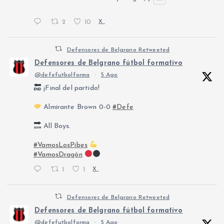
2
10
X
Defensores de Belgrano Retweeted
Defensores de Belgrano fútbol formativo
@defefutbolforma
·
5 Ago
¡Final del partido!
Almirante Brown 0-0
#Defe
All Boys.
#VamosLosPibes
#VamosDragón
1
1
X
Defensores de Belgrano Retweeted
Defensores de Belgrano fútbol formativo
@defefutbolforma
·
5 Ago