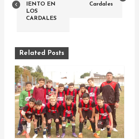
IENTO EN
Cardales
LOS
v
CARDALES
e
g
Related Posts
a
c
i
ó
n
d