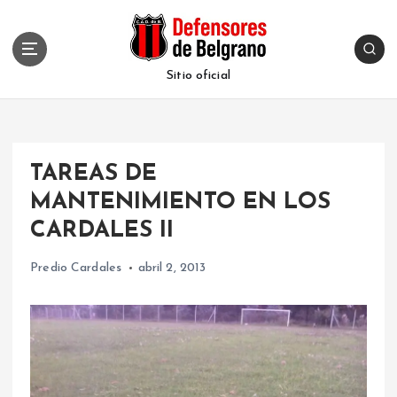
S
k
i
p
Sitio oficial
t
o
c
o
TAREAS DE
n
t
MANTENIMIENTO EN LOS
e
CARDALES II
n
t
Predio Cardales
abril 2, 2013