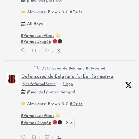
¡Final del partido!
Almirante Brown 0-0
#Defe
All Boys.
#VamosLosPibes
#VamosDragón
1
1
X
Defensores de Belgrano Retweeted
Defensores de Belgrano fútbol formativo
@defefutbolforma
·
5 Ago
¡Final del primer tiempo!
Almirante Brown 0-0
#Defe
#VamosLosPibes
#VamosDragón
2
1
1
X